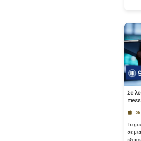
Σε λε
mess
06
Το go
σε μι
εξυπη