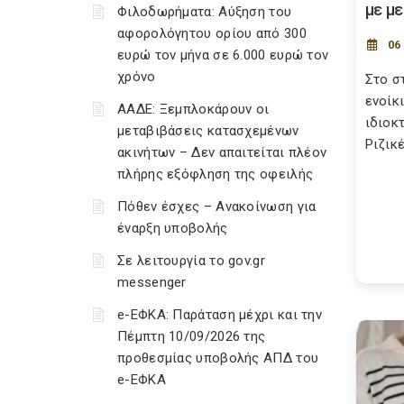
με μ
Φιλοδωρήματα: Αύξηση του
αφορολόγητου ορίου από 300
06
ευρώ τον μήνα σε 6.000 ευρώ τον
χρόνο
Στο σ
ενοίκ
ΑΑΔΕ: Ξεμπλοκάρουν οι
ιδιοκ
μεταβιβάσεις κατασχεμένων
Ριζικέ
ακινήτων – Δεν απαιτείται πλέον
πλήρης εξόφληση της οφειλής
Πόθεν έσχες – Ανακοίνωση για
έναρξη υποβολής
Σε λειτουργία το gov.gr
messenger
e-ΕΦΚΑ: Παράταση μέχρι και την
Πέμπτη 10/09/2026 της
προθεσμίας υποβολής ΑΠΔ του
e-ΕΦΚΑ