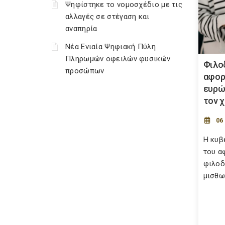
Ψηφίστηκε το νομοσχέδιο με τις
αλλαγές σε στέγαση και
αναπηρία
Νέα Ενιαία Ψηφιακή Πύλη
Πληρωμών οφειλών φυσικών
Φιλο
προσώπων
αφορ
ευρώ
τον 
06
Η κυβ
του α
φιλοδ
μισθωτ