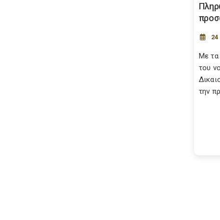
Πληρ
προ
24
Με τα
του ν
Δικαι
την πρ