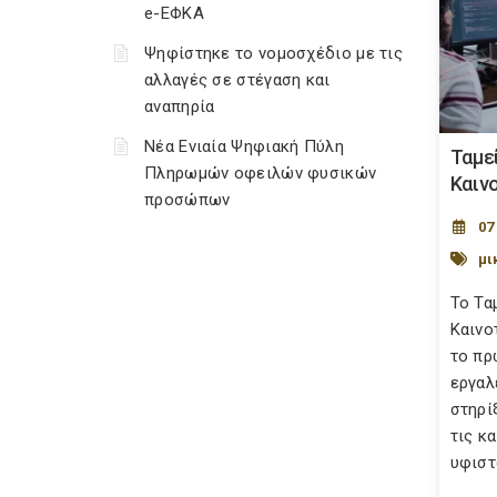
e-ΕΦΚΑ
Ψηφίστηκε το νομοσχέδιο με τις
αλλαγές σε στέγαση και
αναπηρία
Νέα Ενιαία Ψηφιακή Πύλη
Ταμε
Πληρωμών οφειλών φυσικών
Καιν
προσώπων
07
μι
Το Τα
Καινο
το πρ
εργαλ
στηρί
τις κ
υφιστ