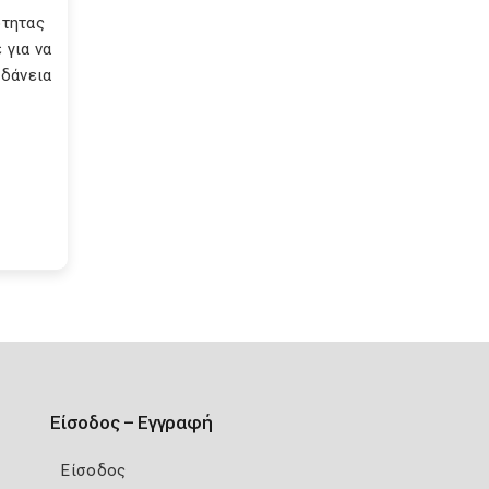
ότητας
 για να
 δάνεια
Είσοδος – Εγγραφή
Είσοδος