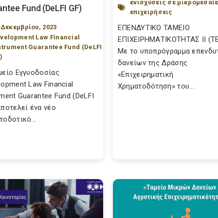
ενισχύσεις σε μικρομεσαί
ntee Fund (DeLFI GF)
επιχειρήσεις
 Δεκεμβρίου, 2023
ΕΠΕΝΔΥΤΙΚΟ ΤΑΜΕΙΟ
velopment Law Financial
ΕΠΙΧΕΙΡΗΜΑΤΙΚΟΤΗΤΑΣ ΙΙ (ΤΕΠ
strument Guarantee Fund (DeLFI
Με το υποπρόγραμμα επενδυ
)
δανείων της Δράσης
μείο Εγγυοδοσίας
«Επιχειρηματική
lopment Law Financial
Χρηματοδότηση» του...
ument Guarantee Fund (DeLFI
αποτελεί ένα νέο
τοδοτικό...