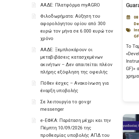
Guara
ΑΑΔΕ: Πλατφόρμα myAGRO
Φιλοδωρήματα: Αύξηση του
08
αφορολόγητου ορίου από 300
De
In
ευρώ τον μήνα σε 6.000 ευρώ τον
GF
χρόνο
Το Τα
ΑΑΔΕ: Ξεμπλοκάρουν οι
«Deve
μεταβιβάσεις κατασχεμένων
Instr
ακινήτων – Δεν απαιτείται πλέον
GF)» 
πλήρης εξόφληση της οφειλής
χρημα
Πόθεν έσχες – Ανακοίνωση για
έναρξη υποβολής
Σε λειτουργία το gov.gr
messenger
e-ΕΦΚΑ: Παράταση μέχρι και την
Πέμπτη 10/09/2026 της
προθεσμίας υποβολής ΑΠΔ του