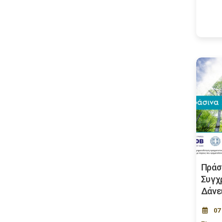
Πράσ
Συγχ
Δάνε
07