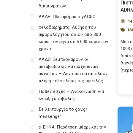
Πιστ
δικαιωμάτων
ADR/
ΑΑΔΕ: Πλατφόρμα myAGRO
14
Φιλοδωρήματα: Αύξηση του
ΙΔ
αφορολόγητου ορίου από 300
ευρώ τον μήνα σε 6.000 ευρώ τον
Με τη
χρόνο
1003)
διαδι
ΑΑΔΕ: Ξεμπλοκάρουν οι
διενέ
μεταβιβάσεις κατασχεμένων
(περιο
ακινήτων – Δεν απαιτείται πλέον
πλήρης εξόφληση της οφειλής
Πόθεν έσχες – Ανακοίνωση για
έναρξη υποβολής
Σε λειτουργία το gov.gr
messenger
e-ΕΦΚΑ: Παράταση μέχρι και την