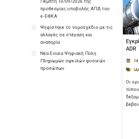
Πέμπτη 10/09/2026 της
προθεσμίας υποβολής ΑΠΔ του
e-ΕΦΚΑ
Ψηφίστηκε το νομοσχέδιο με τις
αλλαγές σε στέγαση και
Εγκρ
αναπηρία
ADR
Νέα Ενιαία Ψηφιακή Πύλη
Πληρωμών οφειλών φυσικών
14
προσώπων
ΙΔ
Οι ορ
τύπου
δεξαμ
βεβαιώ