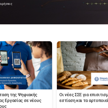
ειρήσεις
ταση της Ψηφιακής
Οι νέες ΣΣΕ για επισιτισ
ας Εργασίας σε νέους
εστίαση και τα αρτοποιε
ους