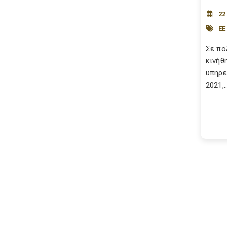
22
ΕΕ
Σε πο
κινήθ
υπηρε
2021,..