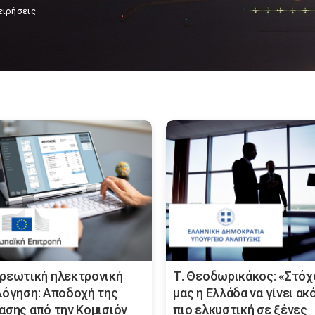
ειρήσεις
ρεωτική ηλεκτρονική
Τ. Θεοδωρικάκος: «Στόχ
λόγηση: Αποδοχή της
μας η Ελλάδα να γίνει ακ
ασης από την Κομισιόν
πιο ελκυστική σε ξένες