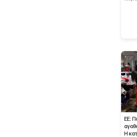
ΕΕ: Π
αγαθ
Η κατ