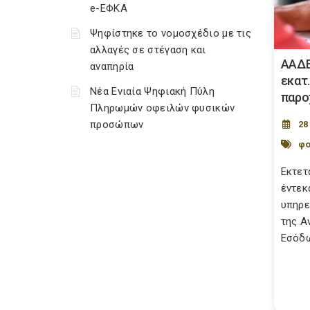
e-ΕΦΚΑ
Ψηφίστηκε το νομοσχέδιο με τις
αλλαγές σε στέγαση και
ΑΑΔΕ
αναπηρία
εκατ
Νέα Ενιαία Ψηφιακή Πύλη
παρο
Πληρωμών οφειλών φυσικών
προσώπων
28
φο
Εκτετ
έντεκ
υπηρε
της Α
Εσόδων