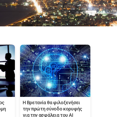
ος
Η Βρετανία θα φιλοξενήσει
όμη
την πρώτη σύνοδο κορυφής
για την ασφάλεια του ΑΙ