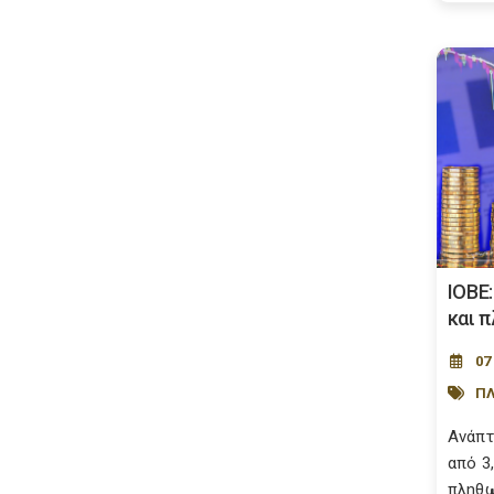
ΙΟΒΕ
και 
07
Π
Aνάπτ
από 3
πληθω