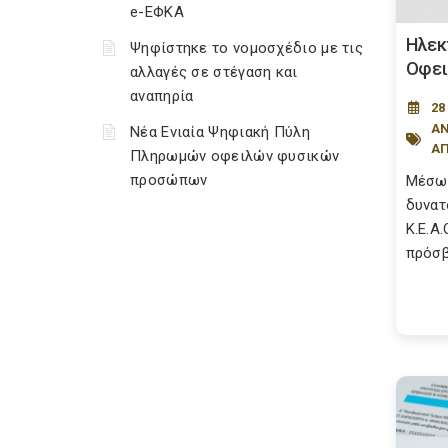
e-ΕΦΚΑ
Ηλεκ
Ψηφίστηκε το νομοσχέδιο με τις
Οφει
αλλαγές σε στέγαση και
αναπηρία
28
ΑΝ
Νέα Ενιαία Ψηφιακή Πύλη
Α
Πληρωμών οφειλών φυσικών
προσώπων
Μέσω 
δυνατ
K.Ε.A
πρόσβ