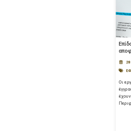
Επίδ
αποφ
28
Ε
Οι ερ
έγγρα
έχουν
Περιφ