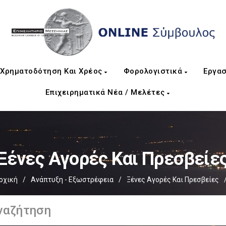
Χρηματοδότηση Και Χρέος
Φορολογιστικά
Εργασ
Επιχειρηματικά Νέα / Μελέτες
Ξένες Αγορές Και Πρεσβείε
ρχική
/
Ανάπτυξη - Εξωστρέφεια
/
Ξένες Αγορές Και Πρεσβείες