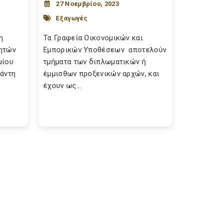
27 Νοεμβρίου, 2023
Εξαγωγές
η
Τα Γραφεία Οικονομικών και
ητών
Εμπορικών Υποθέσεων αποτελούν
μίου
τμήματα των διπλωματικών ή
ράντη
έμμισθων προξενικών αρχών, και
έχουν ως...