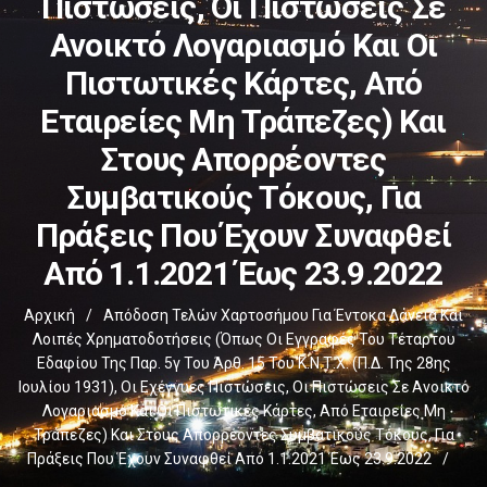
Πιστώσεις, Οι Πιστώσεις Σε
Ανοικτό Λογαριασμό Και Οι
Πιστωτικές Κάρτες, Από
Εταιρείες Μη Τράπεζες) Και
Στους Απορρέοντες
Συμβατικούς Τόκους, Για
Πράξεις Που Έχουν Συναφθεί
Από 1.1.2021 Έως 23.9.2022
Αρχική
/
Απόδοση Τελών Χαρτοσήμου Για Έντοκα Δάνεια Και
Λοιπές Χρηματοδοτήσεις (όπως Οι Εγγραφές Του Τέταρτου
Εδαφίου Της Παρ. 5γ Του Άρθ. 15 Του Κ.Ν.Τ.Χ. (Π.Δ. Της 28ης
Ιουλίου 1931), Οι Εχέγγυες Πιστώσεις, Οι Πιστώσεις Σε Ανοικτό
Λογαριασμό Και Οι Πιστωτικές Κάρτες, Από Εταιρείες Μη
Τράπεζες) Και Στους Απορρέοντες Συμβατικούς Τόκους, Για
Πράξεις Που Έχουν Συναφθεί Από 1.1.2021 Έως 23.9.2022
/