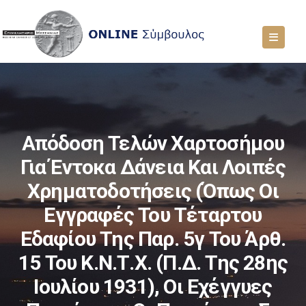
Απόδοση Τελών Χαρτοσήμου
Για Έντοκα Δάνεια Και Λοιπές
Χρηματοδοτήσεις (όπως Οι
Εγγραφές Του Τέταρτου
Εδαφίου Της Παρ. 5γ Του Άρθ.
15 Του Κ.Ν.Τ.Χ. (Π.Δ. Της 28ης
Ιουλίου 1931), Οι Εχέγγυες