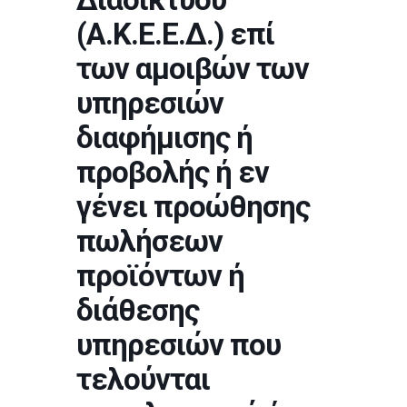
(Α.Κ.Ε.Ε.Δ.) επί
των αμοιβών των
υπηρεσιών
διαφήμισης ή
προβολής ή εν
γένει προώθησης
πωλήσεων
προϊόντων ή
διάθεσης
υπηρεσιών που
τελούνται