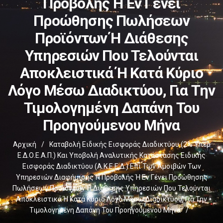
Προβολής Ή Εν Γένει
Προώθησης Πωλήσεων
Προϊόντων Ή Διάθεσης
Υπηρεσιών Που Τελούνται
Αποκλειστικά Ή Κατά Κύριο
Λόγο Μέσω Διαδικτύου, Για Την
Τιμολογημένη Δαπάνη Του
Προηγούμενου Μήνα
Αρχική
/
Καταβολή Ειδικής Εισφοράς Διαδικτύου (2% Υπέρ
Ε.Δ.Ο.Ε.Α.Π.) Και Υποβολή Αναλυτικής Κατάστασης Ειδικής
Εισφοράς Διαδικτύου (Α.Κ.Ε.Ε.Δ.) Επί Των Αμοιβών Των
Υπηρεσιών Διαφήμισης Ή Προβολής Ή Εν Γένει Προώθησης
Πωλήσεων Προϊόντων Ή Διάθεσης Υπηρεσιών Που Τελούνται
Αποκλειστικά Ή Κατά Κύριο Λόγο Μέσω Διαδικτύου, Για Την
Τιμολογημένη Δαπάνη Του Προηγούμενου Μήνα
/