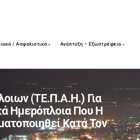
ιακά / Ασφαλιστικά
Ανάπτυξη – Εξωστρέφεια
ιων (ΤΕ.Π.Α.Η.) Για
κά Ημερόπλοια Που Η
ματοποιηθεί Κατά Τον