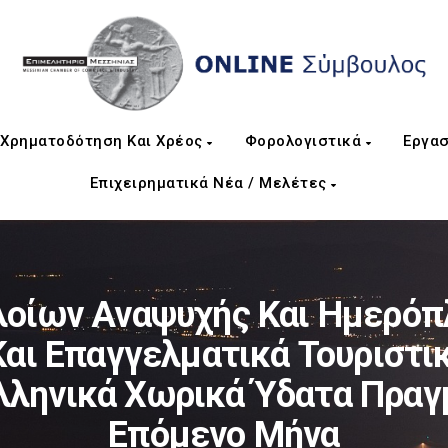
Χρηματοδότηση Και Χρέος
Φορολογιστικά
Εργασ
Επιχειρηματικά Νέα / Μελέτες
οίων Αναψυχής Και Ημερόπλο
Και Επαγγελματικά Τουριστι
λληνικά Χωρικά Ύδατα Πραγ
Επόμενο Μήνα