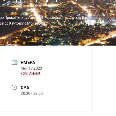
ου Προκλήθηκαν Από Τις Πλημμύρες Της 7ης Και 8ης
έρειας Κεντρικής Μακεδονίας
/
ΗΜΈΡΑ
Μάι 17 2023
ΕΧΕΙ ΛΗΞΕΙ!
ΏΡΑ
20:00 - 23:00