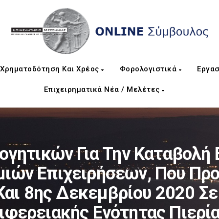
Χρηματοδότηση Και Χρέος
Φορολογιστικά
Εργασ
Επιχειρηματικά Νέα / Μελέτες
γητικών Για Την Καταβολή 
μιών Επιχειρήσεων, Που Προ
Και 8ης Δεκεμβρίου 2020 Σε
ιφερειακής Ενότητας Πιερί