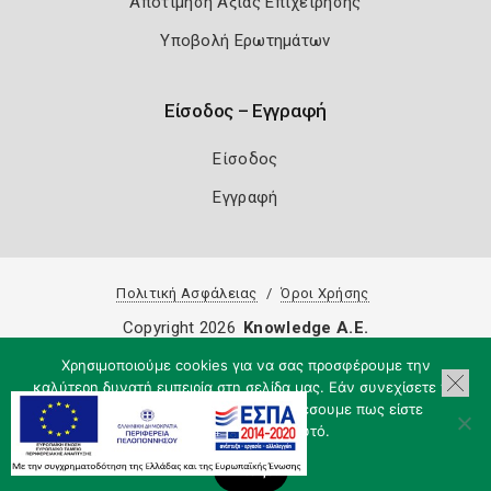
Αποτίμηση Αξίας Επιχείρησης
Υποβολή Ερωτημάτων
Είσοδος – Εγγραφή
Είσοδος
Εγγραφή
Πολιτική Ασφάλειας
Όροι Χρήσης
Copyright 2026
Knowledge A.E.
Χρησιμοποιούμε cookies για να σας προσφέρουμε την
καλύτερη δυνατή εμπειρία στη σελίδα μας. Εάν συνεχίσετε να
χρησιμοποιείτε τη σελίδα, θα υποθέσουμε πως είστε
ικανοποιημένοι με αυτό.
Εντάξει