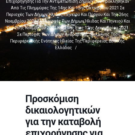
Επιχορήγησης Για Την Αντιμετώπιση Ζημιών Που Προκλήθηκαν
Από Τις Πλημμύρες Της 14ης Και 15ης Οκτωβρίου 2021 Σε
Περιοχές Των Δήμων Ήλιδας, Πηνειού Και Πύργου Και Της 26ης
Νοεμβρίου 2021 Σε Περιοχές Των Δήμων Ήλιδας Και Πηνειού Και
Της 26ης Νοεμβρίου 2021 Και 11ης Έως 12ης Δεκεμβρίου 2021
Σε Περιοχές Των Δήμων Ανδραβίδας -Κυλλήνης Της
Περιφερειακής Ενότητας Ηλείας Της Περιφέρειας Δυτικής
Ελλάδας
/
Προσκόμιση
δικαιολογητικών
για την καταβολή
επιχορήγησης για