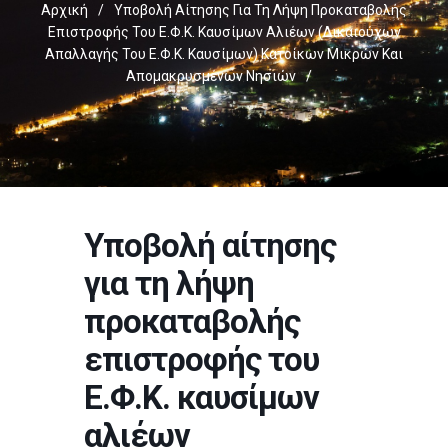
Αρχική
/
Υποβολή Αίτησης Για Τη Λήψη Προκαταβολής
Επιστροφής Του Ε.Φ.Κ. Καυσίμων Αλιέων (δικαιούχων
Απαλλαγής Του Ε.Φ.Κ. Καυσίμων) Κατοίκων Μικρών Και
Απομακρυσμένων Νησιών
/
Υποβολή αίτησης
για τη λήψη
προκαταβολής
επιστροφής του
Ε.Φ.Κ. καυσίμων
αλιέων