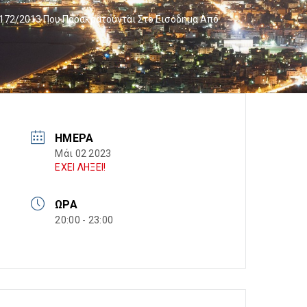
172/2013 Που Παρακρατούνται Στο Εισόδημα Από
ΗΜΈΡΑ
Μάι 02 2023
ΕΧΕΙ ΛΗΞΕΙ!
ΏΡΑ
20:00 - 23:00