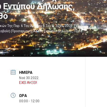
υ Εντύπου Δήλωσης,
θό
Της Παρ. 6 Του Άρθρου 8 Του Ν. 3299/2004, Στις
Υποβολή (προσαρμογή) Άλλου Εντύπου Δήλωσης, Ποσό
ΗΜΈΡΑ
Νοέ 30 2022
ΕΧΕΙ ΛΗΞΕΙ!
ΏΡΑ
00:00 - 12:00