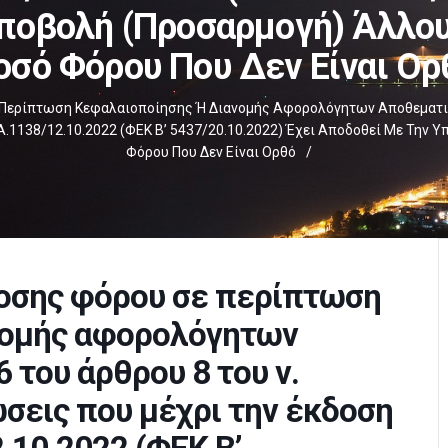
ποβολή (προσαρμογή) Άλλο
οσό Φόρου Που Δεν Είναι Ορ
ερίπτωση Κεφαλαιοποίησης Ή Διανομής Αφορολόγητων Αποθεματικών 
.1138/12.10.2022 (ΦΕΚ Β’ 5437/20.10.2022) Έχει Αποδοθεί Με Την 
Φόρου Που Δεν Είναι Ορθό
/
οσης φόρου σε περίπτωση
νομής αφορολόγητων
 του άρθρου 8 του ν.
ώσεις που μέχρι την έκδοση