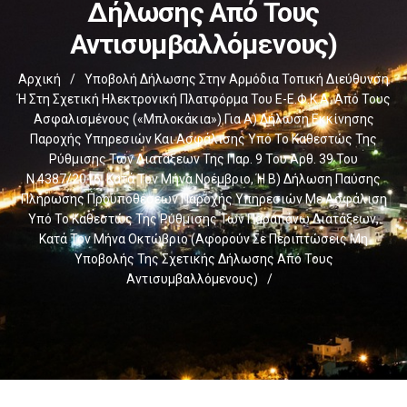
Δήλωσης Από Τους
Αντισυμβαλλόμενους)
Αρχική
/
Υποβολή Δήλωσης Στην Αρμόδια Τοπική Διεύθυνση
Ή Στη Σχετική Ηλεκτρονική Πλατφόρμα Του E-Ε.Φ.Κ.Α. Από Τους
Ασφαλισμένους («μπλοκάκια») Για Α) Δήλωση Εκκίνησης
Παροχής Υπηρεσιών Και Ασφάλισης Υπό Το Καθεστώς Της
Ρύθμισης Των Διατάξεων Της Παρ. 9 Του Άρθ. 39 Του
Ν.4387/2016, Κατά Τον Μήνα Νοέμβριο, Ή Β) Δήλωση Παύσης
Πλήρωσης Προϋποθέσεων Παροχής Υπηρεσιών Με Ασφάλιση
Υπό Το Καθεστώς Της Ρύθμισης Των Παραπάνω Διατάξεων,
Κατά Τον Μήνα Οκτώβριο (αφορούν Σε Περιπτώσεις Μη
Υποβολής Της Σχετικής Δήλωσης Από Τους
Αντισυμβαλλόμενους)
/