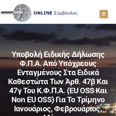
Υποβολή Ειδικής Δήλωσης
Φ.Π.Α. Από Υπόχρεους
Ενταγμένους Στα Ειδικά
Καθεστώτα Των Άρθ. 47β Και
47γ Του Κ.Φ.Π.Α. (EU OSS Και
Non EU OSS) Για Το Τρίμηνο
Ιανουάριος, Φεβρουάριος,