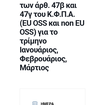
των άρθ. 47β και
47γ του Κ.Φ.Π.Α.
(EU OSS και non EU
OSS) για το
τρίμηνο
Ιανουάριος,
Φεβρουάριος,
Μάρτιος
ΗΜΈΡΑ