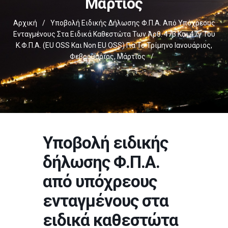
Μάρτιος
Αρχική
/
Υποβολή Ειδικής Δήλωσης Φ.Π.Α. Από Υπόχρεους
Ενταγμένους Στα Ειδικά Καθεστώτα Των Άρθ. 47β Και 47γ Του
Κ.Φ.Π.Α. (EU OSS Και Non EU OSS) Για Το Τρίμηνο Ιανουάριος,
Φεβρουάριος, Μάρτιος
/
Υποβολή ειδικής
δήλωσης Φ.Π.Α.
από υπόχρεους
ενταγμένους στα
ειδικά καθεστώτα