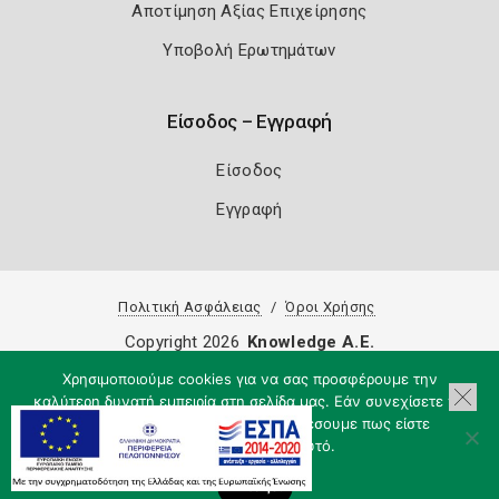
Αποτίμηση Αξίας Επιχείρησης
Υποβολή Ερωτημάτων
Είσοδος – Εγγραφή
Είσοδος
Εγγραφή
Πολιτική Ασφάλειας
Όροι Χρήσης
Copyright 2026
Knowledge A.E.
Χρησιμοποιούμε cookies για να σας προσφέρουμε την
καλύτερη δυνατή εμπειρία στη σελίδα μας. Εάν συνεχίσετε να
χρησιμοποιείτε τη σελίδα, θα υποθέσουμε πως είστε
ικανοποιημένοι με αυτό.
Εντάξει