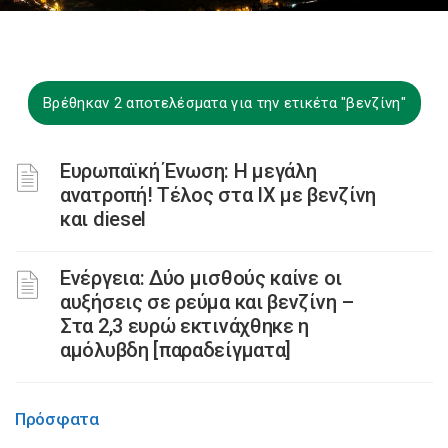
Βρέθηκαν 2 αποτελέσματα για την ετικέτα "βενζίνη"
Ευρωπαϊκή Ένωση: Η μεγάλη
ανατροπή! Tέλος στα ΙΧ με βενζίνη
και diesel
Ενέργεια: Δύο μισθούς καίνε οι
αυξήσεις σε ρεύμα και βενζίνη –
Στα 2,3 ευρώ εκτινάχθηκε η
αμόλυβδη [παραδείγματα]
Πρόσφατα