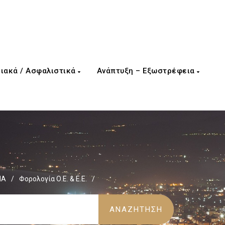
ιακά / Ασφαλιστικά
Ανάπτυξη – Εξωστρέφεια
ΜΑ
/
Φορολογία Ο.Ε. & Ε.Ε.
/