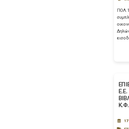
ΠΟΛ.1
συμπ
οικον
Δηλώ
εισοδή
ΕΠΙ
Ε.Ε
ΒΙΒ
Κ.Φ.
17