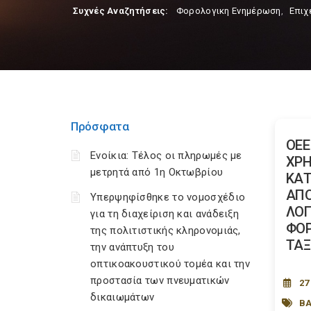
Συχνές Αναζητήσεις:
Φορολογικη Ενημέρωση
,
Επιχ
Πρόσφατα
ΟΕΕ
Ενοίκια: Τέλος οι πληρωμές με
ΧΡ
μετρητά από 1η Οκτωβρίου
ΚΑΤ
ΑΠΟ
Υπερψηφίσθηκε το νομοσχέδιο
ΛΟΓ
για τη διαχείριση και ανάδειξη
ΦΟΡ
της πολιτιστικής κληρονομιάς,
ΤΑΞ
την ανάπτυξη του
οπτικοακουστικού τομέα και την
προστασία των πνευματικών
27
δικαιωμάτων
ΒΑ