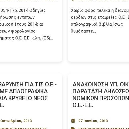
054/17.2.2014 Οδηγίες
Χωρίς φόρο τελικά η διανομ
λήρωσης εντύπων
κερδών στις εταιρείες Ο.Ε., Ε
ομικού έτους 2014: α)
απλογραφικά βιβλία Ίσως
σεων φορολογίας
θυμόσαστε...
ματος Ο.Ε, Ε.Ε, κ.λπ. (Ε5)...
ΒΑΡΥΝΣΗ ΓΙΑ ΤΙΣ Ο.Ε.-
ΑΝΑΚΟΙΝΩΣΗ ΥΠ. ΟΙΚ.
. ΜΕ ΑΠΛΟΓΡΑΦΙΚΑ
ΠΑΡΑΤΑΣΗ ΔΗΛΩΣΕ
ΛΙΑ ΚΡΥΒΕΙ Ο ΝΕΟΣ
ΝΟΜΙΚΩΝ ΠΡΟΣΩΠΩ
Ε.
Ο.Ε.-Ε.Ε.
 Οκτωβρίου, 2013
27 Ιουνίου, 2013