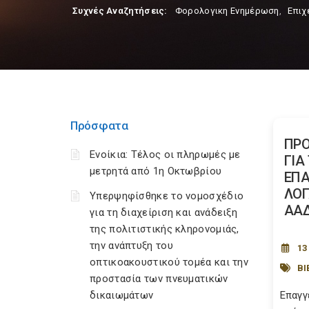
Συχνές Αναζητήσεις:
Φορολογικη Ενημέρωση
,
Επιχ
Πρόσφατα
ΠΡΟ
Ενοίκια: Τέλος οι πληρωμές με
ΓΙΑ
μετρητά από 1η Οκτωβρίου
ΕΠΑ
ΛΟΓ
Υπερψηφίσθηκε το νομοσχέδιο
ΑΑ
για τη διαχείριση και ανάδειξη
της πολιτιστικής κληρονομιάς,
την ανάπτυξη του
13
οπτικοακουστικού τομέα και την
ΒΙ
προστασία των πνευματικών
δικαιωμάτων
Επαγγ