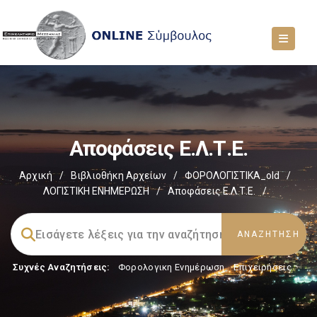
Αποφάσεις Ε.Λ.Τ.Ε.
Αρχική
/
Βιβλιοθήκη Αρχείων
/
ΦΟΡΟΛΟΓΙΣΤΙΚΑ_old
/
ΛΟΓΙΣΤΙΚΗ ΕΝΗΜΕΡΩΣΗ
/
Αποφάσεις Ε.Λ.Τ.Ε.
/
Συχνές Αναζητήσεις:
Φορολογικη Ενημέρωση
,
Επιχειρήσεις