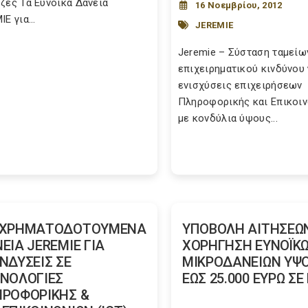
ζες Τα Ευνοϊκά Δάνεια
16 Νοεμβρίου, 2012
E για...
JEREMIE
Jeremie – Σύσταση ταμείω
επιχειρηματικού κινδύνου 
ενισχύσεις επιχειρήσεων
Πληροφορικής και Επικοι
με κονδύλια ύψους...
ΓΧΡΗΜΑΤΟΔΟΤΟΥΜΕΝΑ
ΥΠΟΒΟΛΗ ΑΙΤΗΣΕΩΝ
ΕΙΑ JEREMIE ΓΙΑ
ΧΟΡΗΓΗΣΗ ΕΥΝΟΪΚ
ΝΔΥΣΕΙΣ ΣΕ
ΜΙΚΡΟΔΑΝΕΙΩΝ ΥΨ
ΝΟΛΟΓΙΕΣ
ΕΩΣ 25.000 ΕΥΡΩ Σ
ΡΟΦΟΡΙΚΗΣ &