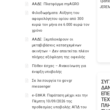
Τράπε
ΑΑΔΕ: Πλατφόρμα myAGRO
JEREMI
Φιλοδωρήματα: Αύξηση του
αφορολόγητου ορίου από 300
ευρώ τον μήνα σε 6.000 ευρώ τον
χρόνο
ΑΑΔΕ: Ξεμπλοκάρουν οι
μεταβιβάσεις κατασχεμένων
ακινήτων – Δεν απαιτείται πλέον
πλήρης εξόφληση της οφειλής
Πόθεν έσχες – Ανακοίνωση για
έναρξη υποβολής
Σε λειτουργία το gov.gr
ΣΥ
messenger
ΔΑΝ
ΕΠΕ
e-ΕΦΚΑ: Παράταση μέχρι και την
TΕΧ
Πέμπτη 10/09/2026 της
ΠΛΗ
προθεσμίας υποβολής ΑΠΔ του