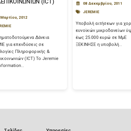
ΕΠΙΚΟΙΝΩΝΙΩΝ (ICT)
08 Δεκεμβρίου, 2011
JEREMIE
 Μαρτίου, 2012
Υποβολή αιτήσεων για χο
REMIE
ευνοϊκών μικροδανείων ύ
ηματοδοτούμενα Δάνεια
έως 25.000 ευρώ σε ΜμΕ
IE για επενδύσεις σε
ΞEKINHΣE η υποβολή...
λογίες Πληροφορικής &
ικοινωνιών (ICT) To Jeremie
nformation...
Σελίδες
Υπηρεσίες