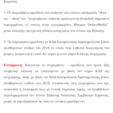
Εργασίας:
1. Οι επιχειρήσεις-εργοδότες που ανήκουν στις ειδικές κατηγορίες “
shop
–
in
a
–
shop
” και “επιχειρήσεων έκδοσης πρωτογενούς (
branded
) ψηφιακού
περιεχομένου, οι οποίες είναι εγγεγραμμένες Μητρώο
Online
Media
”,
μέσω επιλογής της σχετική ειδικής κατηγορίας στο έντυπο της δήλωσης.
2. Οι επιχειρήσεις-εργοδότες με ΚΑΔ δευτερεύουσας δραστηριότητας βάσει
ακαθάριστων εσόδων του 2018 το οποίο τους καθιστά δικαιούχους του
μέτρου, ακόμα και αν αυτό δεν ισχύει για τον κύριο ΚΑΔ της επιχείρησης.
Επισήμανση:
Καλούνται οι επιχειρήσεις – εργοδότες που έχουν ήδη
υποβάλλει δήλωση ως πληττόμενοι με βάση τον κύριο ΚΑΔ της
επιχείρησης, αλλά, με βάση τον ΚΑΔ δευτερεύουσας δραστηριότητας βάσει
ακαθάριστων εσόδων του 2018, εντάσσονται στις επιχειρήσεις που έχει
ανασταλεί η λειτουργία τους με εντολή δημόσιας αρχής, να υποβάλλουν
συμπληρωματικά νέο έντυπο Δήλωσης Αναστολής Συμβάσεων Εργασίας,
χωρίς να συμπληρώσουν εκ νέου τον πίνακα εργαζόμενων.