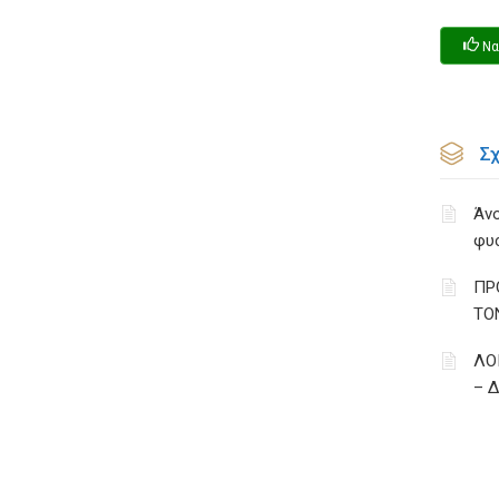
Να
Σ
Άνο
φυ
ΠΡ
ΤΟ
ΛΟ
– 