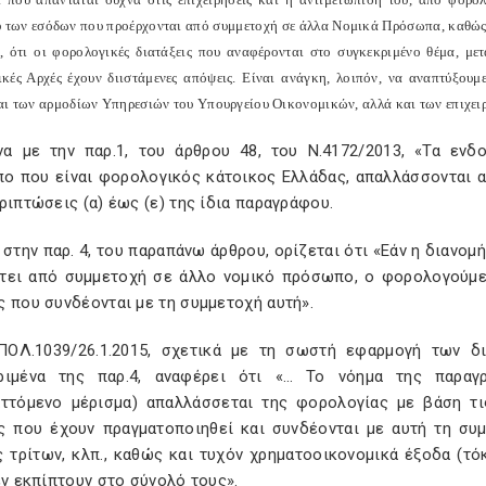
ύ των εσόδων που προέρχονται από συμμετοχή σε άλλα Νομικά Πρόσωπα, καθώς κ
, ότι οι φορολογικές διατάξεις που αναφέρονται στο συγκεκριμένο θέμα, με
κές Αρχές έχουν διιστάμενες απόψεις. Είναι ανάγκη, λοιπόν, να αναπτύξου
αι των αρμοδίων Υπηρεσιών του Υπουργείου Οικονομικών, αλλά και των επιχει
α με την παρ.1, του άρθρου 48, του Ν.4172/2013, «Τα ενδο
ο που είναι φορολογικός κάτοικος Ελλάδας, απαλλάσσονται α
ριπτώσεις (α) έως (ε) της ίδια παραγράφου.
 στην παρ. 4, του παραπάνω άρθρου, ορίζεται ότι «Εάν η διανο
τει από συμμετοχή σε άλλο νομικό πρόσωπο, ο φορολογούμεν
 που συνδέονται με τη συμμετοχή αυτή».
ΠΟΛ.1039/26.1.2015, σχετικά με τη σωστή εφαρμογή των δι
ριμένα της παρ.4, αναφέρει ότι «… Το νόημα της παρα
αττόμενο μέρισμα) απαλλάσσεται της φορολογίας με βάση τι
ς που έχουν πραγματοποιηθεί και συνδέονται με αυτή τη συ
ς τρίτων, κλπ., καθώς και τυχόν χρηματοοικονομικά έξοδα (τό
εν εκπίπτουν στο σύνολό τους».