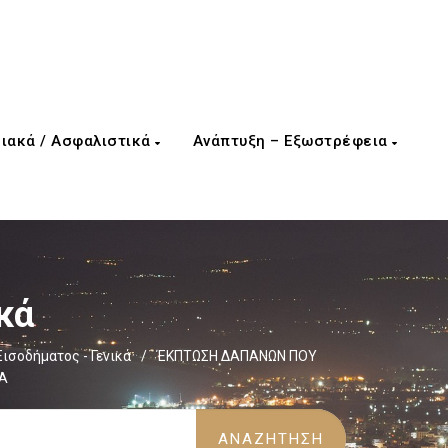
ιακά / Ασφαλιστικά
Ανάπτυξη – Εξωστρέφεια
κά
ισοδήματος - Γενικά
/
ΈΚΠΤΩΣΗ ΔΑΠΑΝΩΝ ΠΟΥ
Α