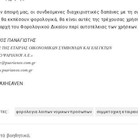
ην άποψή μας, οι συνδεόμενες διαχειριστικές δαπάνες με τη 
 θα εκπέσουν φορολογικά, θα είναι αυτές της τρέχουσας χρήσ
 αρχή του Φορολογικού Δικαίου περί αυτοτέλειας των χρήσεων.
ΝΟΣ ΠΑΝΑΓΙΩΤΗΣ
R
ΤΗΣ ΕΤΑΙΡΙΑΣ ΟΙΚΟΝΟΜΙΚΩΝ ΣΥΜΒΟΥΛΩΝ ΚΑΙ ΕΛΕΓΚΤΩΝ
Ο ΨΑΡΙΑΝΟΥ Α.Ε.»
le@psarianos.com.gr
w.psarianos.com.gr
TAXHEAVEN
τες:
φορολογια λοιπων νομικων προσωπων
συμμετοχικη εταιρει
τό βοηθητικό;