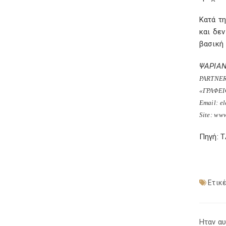
Κατά τ
και δεν
βασική
ΨΑΡΙΑ
PARTNE
«ΓΡΑΦΕΙ
Email: e
Site: ww
Πηγή: 
Ετικέ
Ηταν αυ