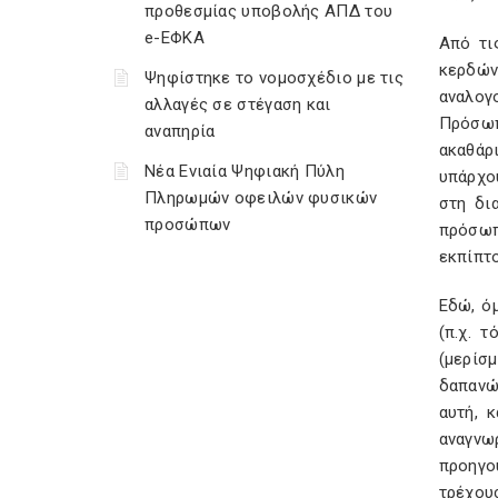
προθεσμίας υποβολής ΑΠΔ του
e-ΕΦΚΑ
Από τι
κερδών
Ψηφίστηκε το νομοσχέδιο με τις
αναλογ
αλλαγές σε στέγαση και
Πρόσωπ
αναπηρία
ακαθάρ
Νέα Ενιαία Ψηφιακή Πύλη
υπάρχο
Πληρωμών οφειλών φυσικών
στη δι
προσώπων
πρόσωπο
εκπίπτο
Εδώ, όμ
(π.χ. 
(μερίσ
δαπανώ
αυτή, 
αναγνω
προηγο
τρέχου