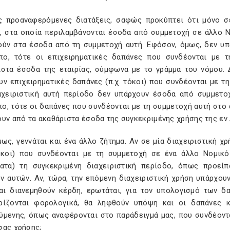
ς προαναφερόμενες διατάξεις, σαφώς προκύπτει ότι μόνο 
, στα οποία περιλαμβάνονται έσοδα από συμμετοχή σε άλλο 
ούν στα έσοδα από τη συμμετοχή αυτή. Εφόσον, όμως, δεν υ
ο, τότε οι επιχειρηματικές δαπάνες που συνδέονται με τ
ιστα έσοδα της εταιρίας, σύμφωνα με το γράμμα του νόμου. 
υν επιχειρηματικές δαπάνες (π.χ. τόκοι) που συνδέονται με 
αχειριστική αυτή περίοδο δεν υπάρχουν έσοδα από συμμετοχ
, τότε οι δαπάνες που συνδέονται με τη συμμετοχή αυτή στο 
υν από τα ακαθάριστα έσοδα της συγκεκριμένης χρήσης της εν 
ως, γεννάται και ένα άλλο ζήτημα. Αν σε μία διαχειριστική χ
τόκοι) που συνδέονται με τη συμμετοχή σε ένα άλλο Νομι
ματα) τη συγκεκριμένη διαχειριστική περίοδο, όπως προεί
ν αυτών. Αν, τώρα, την επόμενη διαχειριστική χρήση υπάρχου
και διανεμηθούν κέρδη, ερωτάται, για τον υπολογισμό των 
ρίζονται φορολογικά, θα ληφθούν υπόψη και οι δαπάνες 
ύμενης, όπως αναφέρονται στο παράδειγμά μας, που συνδέοντα
σας χρήσης;