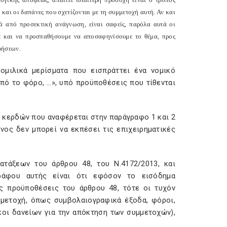
αι οι δαπάνες που σχετίζονται με τη συμμετοχή αυτή. Αν και
τά από προσεκτική ανάγνωση, είναι σαφείς, παρόλα αυτά οι
με και να προσπαθήσουμε να αποσαφηνίσουμε το θέμα, προς
ρήσεων.
ομιλικά μερίσματα που εισπράττει ένα νομικό
πό το φόρο, …», υπό προϋποθέσεις που τίθενται
μή κερδών που αναφέρεται στην παράγραφο 1 και 2
ος δεν μπορεί να εκπέσει τις επιχειρηματικές
ατάξεων του άρθρου 48, του Ν.4172/2013, και
γράφου αυτής είναι ότι εφόσον το εισόδημα
ς προϋποθέσεις του άρθρου 48, τότε οι τυχόν
μμετοχή, όπως συμβολαιογραφικά έξοδα, φόροι,
κοι δανείων για την απόκτηση των συμμετοχών),