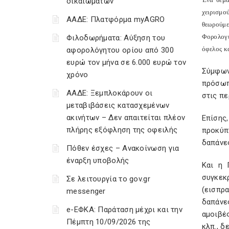
δικαιωμάτων
χειρισμο
ΑΑΔΕ: Πλατφόρμα myAGRO
θεωρούμε
Φορολογι
Φιλοδωρήματα: Αύξηση του
όφελος κ
αφορολόγητου ορίου από 300
ευρώ τον μήνα σε 6.000 ευρώ τον
Σύμφων
χρόνο
πρόσωπ
ΑΑΔΕ: Ξεμπλοκάρουν οι
στις πε
μεταβιβάσεις κατασχεμένων
ακινήτων – Δεν απαιτείται πλέον
Επίσης,
πλήρης εξόφληση της οφειλής
προκύπ
δαπάνες
Πόθεν έσχες – Ανακοίνωση για
έναρξη υποβολής
Και η 
συγκεκ
Σε λειτουργία το gov.gr
(εισπρ
messenger
δαπάνε
e-ΕΦΚΑ: Παράταση μέχρι και την
αμοιβέ
Πέμπτη 10/09/2026 της
κλπ., δ