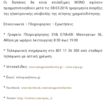
Οι δαπάνες θα είναι επιλέξιμες ΜΟΝΟ εφόσον
πραγματοποιηθούν μετά τις 08.03.2016 ημερομηνία έναρξης
της ηλεκτρονικής υποβολής της αίτησης χρηματοδότησης.
Επικοινωνία – Πληροφορίες – Ερωτήσεις
* Γραφείο Πληροφόρησης ΕΥΔ ΕΠΑνΕΚ: Μεσογείων 56,
Αθήνα με ωράριο λειτουργίας 8:30 έως 19:00
* Τηλεφωνική ενημέρωση στο 801 11 36 300 από σταθερό
τηλέφωνο με αστική χρέωση.
* Ιστοσελίδες:
www
.
antagonistikotita
.
gr
–
www
.
espa
.
gr
* Ε
mail
:
infoepan
@
mou
.
gr
*
Facebook
:
www
.
facebook
.
com
/
antagonistikotita
*
Twitter
:
http
://
twitter
.
com
/
epan
_
ii