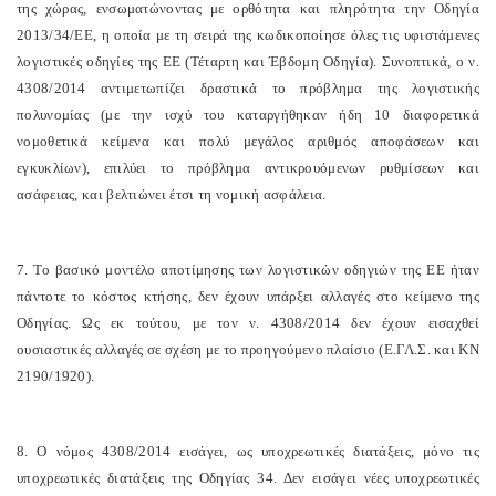
της χώρας, ενσωματώνοντας με ορθότητα και πληρότητα την Οδηγία
2013/34/ΕΕ, η οποία με τη σειρά της κωδικοποίησε όλες τις υφιστάμενες
λογιστικές οδηγίες της ΕΕ (Τέταρτη και Έβδομη Οδηγία). Συνοπτικά, ο ν.
4308/2014 αντιμετωπίζει δραστικά το πρόβλημα της λογιστικής
πολυνομίας (με την ισχύ του καταργήθηκαν ήδη 10 διαφορετικά
νομοθετικά κείμενα και πολύ μεγάλος αριθμός αποφάσεων και
εγκυκλίων), επιλύει το πρόβλημα αντικρουόμενων ρυθμίσεων και
ασάφειας, και βελτιώνει έτσι τη νομική ασφάλεια.
7. Το βασικό μοντέλο αποτίμησης των λογιστικών οδηγιών της ΕΕ ήταν
πάντοτε το κόστος κτήσης, δεν έχουν υπάρξει αλλαγές στο κείμενο της
Οδηγίας. Ως εκ τούτου, με τον ν. 4308/2014 δεν έχουν εισαχθεί
ουσιαστικές αλλαγές σε σχέση με το προηγούμενο πλαίσιο (Ε.ΓΛ.Σ. και ΚΝ
2190/1920).
8. Ο νόμος 4308/2014 εισάγει, ως υποχρεωτικές διατάξεις, μόνο τις
υποχρεωτικές διατάξεις της Οδηγίας 34. Δεν εισάγει νέες υποχρεωτικές