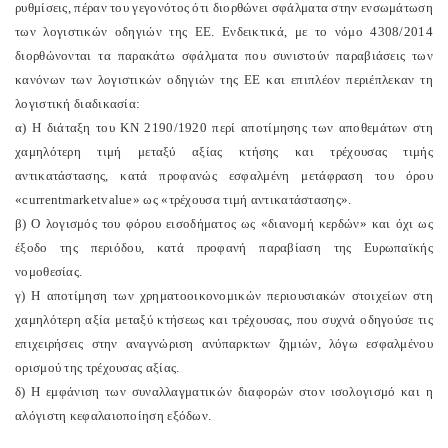
ρυθμίσεις, πέραν του γεγονότος ότι διορθώνει σφάλματα στην ενσωμάτωση
των λογιστικών οδηγιών της ΕΕ. Ενδεικτικά, με το νόμο 4308/2014
διορθώνονται τα παρακάτω σφάλματα που συνιστούν παραβιάσεις των
κανόνων των λογιστικών οδηγιών της ΕΕ και επιπλέον περιέπλεκαν τη
λογιστική διαδικασία:
α) Η διάταξη του ΚΝ 2190/1920 περί αποτίμησης των αποθεμάτων στη
χαμηλότερη τιμή μεταξύ αξίας κτήσης και τρέχουσας τιμής
αντικατάστασης, κατά προφανώς εσφαλμένη μετάφραση του όρου
«
current
market
value
» ως «τρέχουσα τιμή αντικατάστασης».
β) Ο λογισμός του φόρου εισοδήματος ως «διανομή κερδών» και όχι ως
έξοδο της περιόδου, κατά προφανή παραβίαση της Ευρωπαϊκής
νομοθεσίας.
γ) Η αποτίμηση των χρηματοοικονομικών περιουσιακών στοιχείων στη
χαμηλότερη αξία μεταξύ κτήσεως και τρέχουσας, που συχνά οδηγούσε τις
επιχειρήσεις στην αναγνώριση ανύπαρκτων ζημιών, λόγω εσφαλμένου
ορισμού της τρέχουσας αξίας.
δ) Η εμφάνιση των συναλλαγματικών διαφορών στον ισολογισμό και η
αλόγιστη κεφαλαιοποίηση εξόδων.