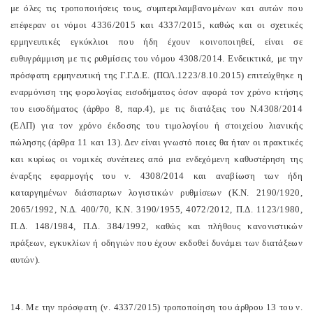
με όλες τις τροποποιήσεις τους, συμπεριλαμβανομένων και αυτών που
επέφεραν οι νόμοι 4336/2015 και 4337/2015, καθώς και οι σχετικές
ερμηνευτικές εγκύκλιοι που ήδη έχουν κοινοποιηθεί, είναι σε
ευθυγράμμιση με τις ρυθμίσεις του νόμου 4308/2014. Ενδεικτικά, με την
πρόσφατη ερμηνευτική της Γ.Γ.Δ.Ε. (ΠΟΛ.1223/8.10.2015) επιτεύχθηκε η
εναρμόνιση της φορολογίας εισοδήματος όσον αφορά τον χρόνο κτήσης
του εισοδήματος (άρθρο 8, παρ.4), με τις διατάξεις του Ν.4308/2014
(ΕΛΠ) για τον χρόνο έκδοσης του τιμολογίου ή στοιχείου λιανικής
πώλησης (άρθρα 11 και 13). Δεν είναι γνωστό ποιες θα ήταν οι πρακτικές
και κυρίως οι νομικές συνέπειες από μια ενδεχόμενη καθυστέρηση της
έναρξης εφαρμογής του ν. 4308/2014 και αναβίωση των ήδη
καταργημένων διάσπαρτων λογιστικών ρυθμίσεων (Κ.Ν. 2190/1920,
2065/1992, Ν.Δ. 400/70, Κ.Ν. 3190/1955, 4072/2012, Π.Δ. 1123/1980,
Π.Δ. 148/1984, Π.Δ. 384/1992, καθώς και πλήθους κανονιστικών
πράξεων, εγκυκλίων ή οδηγιών που έχουν εκδοθεί δυνάμει των διατάξεων
αυτών).
14. Με την πρόσφατη (ν. 4337/2015) τροποποίηση του άρθρου 13 του ν.