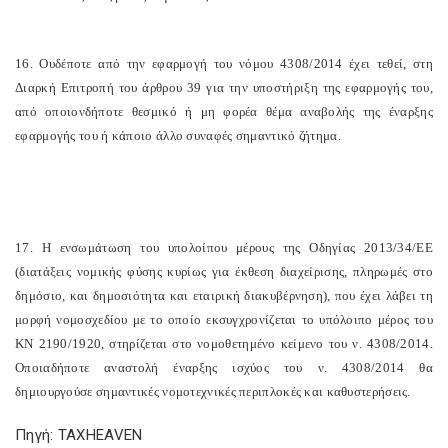
16. Ουδέποτε από την εφαρμογή του νόμου 4308/2014 έχει τεθεί, στη
Διαρκή Επιτροπή του άρθρου 39 για την υποστήριξη της εφαρμογής του,
από οποιονδήποτε θεσμικό ή μη φορέα θέμα αναβολής της έναρξης
εφαρμογής του ή κάποιο άλλο συναφές σημαντικό ζήτημα.
17. Η ενσωμάτωση του υπολοίπου μέρους της Οδηγίας 2013/34/ΕΕ
(διατάξεις νομικής φύσης κυρίως για έκθεση διαχείρισης, πληρωμές στο
δημόσιο, και δημοσιότητα και εταιρική διακυβέρνηση), που έχει λάβει τη
μορφή νομοσχεδίου με το οποίο εκσυγχρονίζεται το υπόλοιπο μέρος του
ΚΝ 2190/1920, στηρίζεται στο νομοθετημένο κείμενο του ν. 4308/2014.
Οποιαδήποτε αναστολή έναρξης ισχύος του ν. 4308/2014 θα
δημιουργούσε σημαντικές νομοτεχνικές περιπλοκές και καθυστερήσεις.
Πηγή: TAXHEAVEN