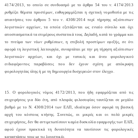
4174/2013, το οποίο σε συνδυασμό με το άρθρο 54 του ν. 4174/2013
ρυθμίζει θέματα προστίμων, ευθυγραμμίζεται η σχετική νομοθεσία με τις
απαιτήσεις του άρθρου 5 του ν. 4308/2014 περί τήρησης αξιόπιστων
λογιστικών αρχείων, τα οποία εξετάζονται ως ενιαίο σύνολο και όχι
αποσπασματικά τα επιμέρους συστατικά τους. Δηλαδή, κατά το γράμμα και
το πνεύμα των νέων ρυθμίσεων, η επιβολή προστίμων εφεξής, σε ότι
αφορά τη λογιστική λειτουργία, συναρτάται με την μη τήρηση αξιόπιστων
λογιστικών αρχείων, και όχι με τυπικές και άνευ φορολογικού
ενδιαφέροντος παραβάσεις που δεν έχουν σχέση με απόκρυψη
φορολογητέας ύλης ή με τη δημιουργία δυσχερειών στον έλεγχο.
15. Ο φορολογικός νόμος 4172/2013, που ήδη εφαρμόζεται από τις
επιχειρήσεις για δύο έτη, από πλευράς φιλοσοφίας ταυτίζεται σε μεγάλο
βαθμό με το Ν. 4308/2014 των ΕΛΠ, ιδιαίτερα όσον αφορά τη βασική
αρχή του κόστους κτήσης. Συνεπώς, οι μικρές και οι πολύ μικρές
επιχειρήσεις, δεν θα αντιμετωπίσουν καμία δυσκολία εφαρμογής των ΕΛΠ,
αφού έχουν πρακτικά τη δυνατότητα να ταυτίσουν τις φορολογικές
καταστάσεις τους με τις λογιστικές.