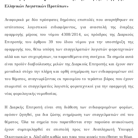
Ελληνικών Λογιστικών Προτύπων»
Αναφορικά με δύο πρόσφατες δημόσιες επιστολές που αναρτήθηκαν σε
ιστότοπους λογιστικού ενδιαφέροντος, για αναστολή της έναρξης
εφαρμογής μέρους του νόμου 4308/2014, ως πρόεδρος της Διαρκούς
Επιτροπής του άρθρου 39 του ίδιου νόμου για την υποστήριξη της
εφαρμογής του, θέτω υπόψη των επαγγελματιών λογιστών φοροτεχνικών
αλλά και των επιχειρήσεων, τα παρατιθέμενα στη συνέχεια. Τα σημεία αυτά
είναι προϊόν διαβούλευσης μελών της Διαρκούς Επιτροπής και έχουν σαν
μοναδικό στόχο την πλήρη και ορθή ενημέρωση των ενδιαφερομένων επί
του θέματος, αναγνωρίζοντας εκ προοιμίου το τεράστιο βάρος που έχουν
επωμιστεί οι επαγγελματίες λογιστές φοροτεχνικοί για την εφαρμογή της
νέας φορολογικής νομοθεσίας.
Η Διαρκής Επιτροπή είναι στη διάθεση των ενδιαφερομένων φορέων,
εφόσον ζητηθεί, για δια ζώσης ενημέρωση των επαγγελματιών επί του
θέματος. Όλα τα σημεία που παρατίθενται στην παρούσα ανακοίνωση
έχουν συμπεριληφθεί σε επιστολή προς τον Αναπληρωτή Υπουργό
Οικονομικών κ. Αλεξιάδη καθώς και προς τους φορείς που έθεσαν το θέμα.