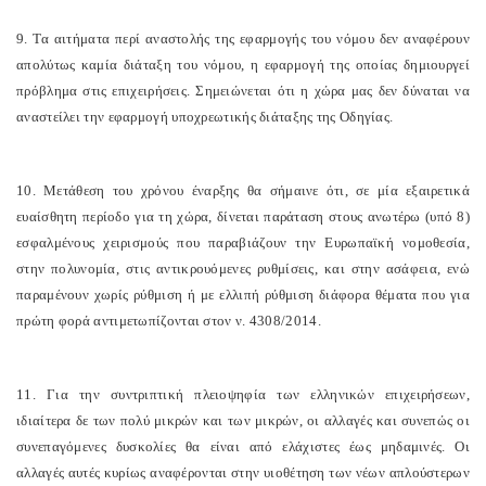
9. Τα αιτήματα περί αναστολής της εφαρμογής του νόμου δεν αναφέρουν
απολύτως καμία διάταξη του νόμου, η εφαρμογή της οποίας δημιουργεί
πρόβλημα στις επιχειρήσεις. Σημειώνεται ότι η χώρα μας δεν δύναται να
αναστείλει την εφαρμογή υποχρεωτικής διάταξης της Οδηγίας.
10. Μετάθεση του χρόνου έναρξης θα σήμαινε ότι, σε μία εξαιρετικά
ευαίσθητη περίοδο για τη χώρα, δίνεται παράταση στους ανωτέρω (υπό 8)
εσφαλμένους χειρισμούς που παραβιάζουν την Ευρωπαϊκή νομοθεσία,
στην πολυνομία, στις αντικρουόμενες ρυθμίσεις, και στην ασάφεια, ενώ
παραμένουν χωρίς ρύθμιση ή με ελλιπή ρύθμιση διάφορα θέματα που για
πρώτη φορά αντιμετωπίζονται στον ν. 4308/2014.
11. Για την συντριπτική πλειοψηφία των ελληνικών επιχειρήσεων,
ιδιαίτερα δε των πολύ μικρών και των μικρών, οι αλλαγές και συνεπώς οι
συνεπαγόμενες δυσκολίες θα είναι από ελάχιστες έως μηδαμινές. Οι
αλλαγές αυτές κυρίως αναφέρονται στην υιοθέτηση των νέων απλούστερων