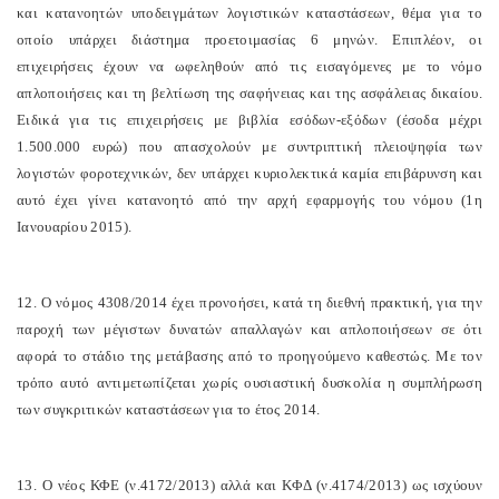
και κατανοητών υποδειγμάτων λογιστικών καταστάσεων, θέμα για το
οποίο υπάρχει διάστημα προετοιμασίας 6 μηνών. Επιπλέον, οι
επιχειρήσεις έχουν να ωφεληθούν από τις εισαγόμενες με το νόμο
απλοποιήσεις και τη βελτίωση της σαφήνειας και της ασφάλειας δικαίου.
Ειδικά για τις επιχειρήσεις με βιβλία εσόδων-εξόδων (έσοδα μέχρι
1.500.000 ευρώ) που απασχολούν με συντριπτική πλειοψηφία των
λογιστών φοροτεχνικών, δεν υπάρχει κυριολεκτικά καμία επιβάρυνση και
αυτό έχει γίνει κατανοητό από την αρχή εφαρμογής του νόμου (1η
Ιανουαρίου 2015).
12. Ο νόμος 4308/2014 έχει προνοήσει, κατά τη διεθνή πρακτική, για την
παροχή των μέγιστων δυνατών απαλλαγών και απλοποιήσεων σε ότι
αφορά το στάδιο της μετάβασης από το προηγούμενο καθεστώς. Με τον
τρόπο αυτό αντιμετωπίζεται χωρίς ουσιαστική δυσκολία η συμπλήρωση
των συγκριτικών καταστάσεων για το έτος 2014.
13. Ο νέος ΚΦΕ (ν.4172/2013) αλλά και ΚΦΔ (ν.4174/2013) ως ισχύουν