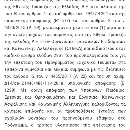
της Εθνικής Τράπεζας της Ελλάδος Α.Ε. στο πλαίσιο της
παρ. Β του άρθρου 4 της υπ’ αριθμ. οικ. 494/7.4.2015 κοινής
υπουργικής απόφασης (Β’ 577) και του άρθρου 3 του ν.
4320/2015 (Α’ 29), μεταφέρονται μέσα σε ένα (1) μήνα από
την έναρξη ισχύος του παρόντος από την Εθνική Τράπεζα
της Ελλάδος Α.Ε. στον Οργανισμό Προνοιακών Επιδομάτων
και Κοινωνικής Αλληλεγγύης (ΟΠΕΚΑ) και ειδικότερα στον
κωδικό αριθμό εξόδων 2861 του προϋπολογισμού του, για
την επέκταση του Προγράμματος «Σχολικά Γεύματα» στα
εσπερινά γυμνάσια και λύκεια, σύμφωνα με τις διατάξεις
του άρθρου 12 του ν. 4455/2017 (Α’ 22) και της υπ’ αριθμ.
Δ14/οικ.21446/488/11.4.2018 υπουργικής απόφασης (Β’
1299). Με κοινή απόφαση των Υπουργών Παιδείας,
Έρευνας και Θρησκευμάτων και Εργασίας, Κοινωνικής
Ασφάλισης και Κοινωνικής Αλληλεγγύης καθορίζονται τα
κριτήρια επιλογής και οι προϋποθέσεις ένταξης των
σχολικών μονάδων του προηγούμενου εδαφίου στο
Πρόγραμμα, ο τρόπος υλοποίησης της επέκτασης του