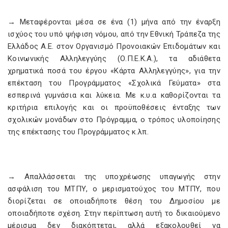
→ Μεταφέρονται μέσα σε ένα (1) μήνα από την έναρξη
ισχύος του υπό ψήφιση νόμου, από την Εθνική Τράπεζα της
Ελλάδος Α.Ε. στον Οργανισμό Προνοιακών Επιδομάτων και
Κοινωνικής Αλληλεγγύης (Ο.Π.Ε.Κ.Α.), τα αδιάθετα
χρηματικά ποσά του έργου «Κάρτα Αλληλεγγύης», για την
επέκταση του Προγράμματος «Σχολικά Γεύματα» στα
εσπερινά γυμνάσια και λύκεια. Με κ.υ.α καθορίζονται τα
κριτήρια επιλογής και οι προϋποθέσεις ένταξης των
σχολικών μονάδων στο Πρόγραμμα, ο τρόπος υλοποίησης
της επέκτασης του Προγράμματος κ.λπ.
→ Απαλλάσσεται της υποχρέωσης υπαγωγής στην
ασφάλιση του ΜΤΠΥ, ο μερισματούχος του ΜΤΠΥ, που
διορίζεται σε οποιαδήποτε θέση του Δημοσίου με
οποιαδήποτε σχέση. Στην περίπτωση αυτή το δικαιούμενο
μέρισμα δεν διακόπτεται, αλλά εξακολουθεί να