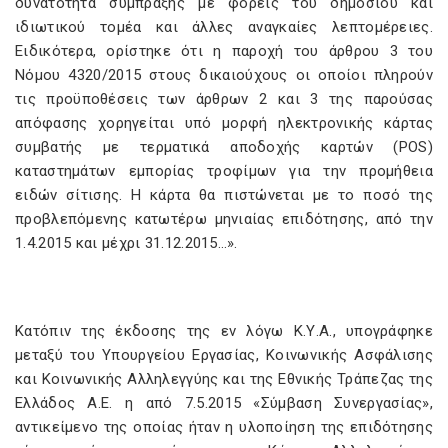
δυνατότητα σύμπραξης με φορείς του δημόσιου και
ιδιωτικού τομέα και άλλες αναγκαίες λεπτομέρειες.
Ειδικότερα, ορίστηκε ότι η παροχή του άρθρου 3 του
Νόμου 4320/2015 στους δικαιούχους οι οποίοι πληρούν
τις προϋποθέσεις των άρθρων 2 και 3 της παρούσας
απόφασης χορηγείται υπό μορφή ηλεκτρονικής κάρτας
συμβατής με τερματικά αποδοχής καρτών (POS)
καταστημάτων εμπορίας τροφίμων για την προμήθεια
ειδών σίτισης. Η κάρτα θα πιστώνεται με το ποσό της
προβλεπόμενης κατωτέρω μηνιαίας επιδότησης, από την
1.4.2015 και μέχρι 31.12.2015…».
Κατόπιν της έκδοσης της εν λόγω Κ.Υ.Α., υπογράφηκε
μεταξύ του Υπουργείου Εργασίας, Κοινωνικής Ασφάλισης
και Κοινωνικής Αλληλεγγύης και της Εθνικής Τράπεζας της
Ελλάδος Α.Ε. η από 7.5.2015 «Σύμβαση Συνεργασίας»,
αντικείμενο της οποίας ήταν η υλοποίηση της επιδότησης