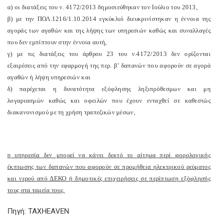
α) οι διατάξεις του ν. 4172/2013 δημοσιεύθηκαν τον Ιούλιο του 2013,
β) με την ΠΟΛ.1216/1.10.2014 εγκύκλιό διευκρινίστηκαν η έννοια της
αγοράς των αγαθών και της λήψης των υπηρεσιών καθώς και συναλλαγές
που δεν εμπίπτουν στην έννοια αυτή,
γ) με τις διατάξεις του άρθρου 23 του ν.4172/2013 δεν ορίζονται
εξαιρέσεις από την εφαρμογή της περ. β’ δαπανών που αφορούν σε αγορά
αγαθών ή λήψη υπηρεσιών και
δ) παρέχεται η δυνατότητα εξόφλησης ληξιπρόθεσμων και μη
λογαριασμών καθώς και οφειλών που έχουν ενταχθεί σε καθεστώς
διακανονισμού με τη χρήση τραπεζικών μέσων,
η υπηρεσία δεν μπορεί να κάνει δεκτό το αίτημα περί φορολογικής
έκπτωσης των δαπανών που αφορούν σε προμήθεια ηλεκτρικού ρεύματος
και νερού από ΔΕΚΟ ή δημοτικές επιχειρήσεις σε περίπτωση εξόφλησής
τους στα ταμεία τους.
Πηγή: TAXHEAVEN