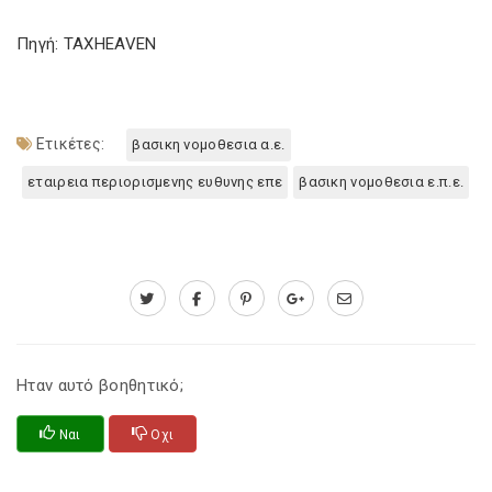
Πηγή: TAXHEAVEN
Ετικέτες:
βασικη νομοθεσια α.ε.
εταιρεια περιορισμενης ευθυνης επε
βασικη νομοθεσια ε.π.ε.
Ηταν αυτό βοηθητικό;
Ναι
Οχι