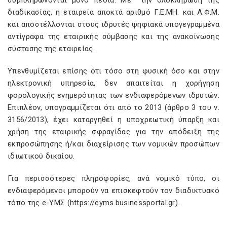
συμπληρώνονται μόνο πεδία. Με την ολοκλήρωση της
διαδικασίας, η εταιρεία αποκτά αριθμό Γ.Ε.ΜΗ. και Α.Φ.Μ.
και αποστέλλονται στους ιδρυτές ψηφιακά υπογεγραμμένα
αντίγραφα της εταιρικής σύμβασης και της ανακοίνωσης
σύστασης της εταιρείας.
Υπενθυμίζεται επίσης ότι τόσο στη φυσική όσο και στην
ηλεκτρονική υπηρεσία, δεν απαιτείται η χορήγηση
φορολογικής ενημερότητας των ενδιαφερόμενων ιδρυτών.
Επιπλέον, υπογραμμίζεται ότι από το 2013 (άρθρο 3 του ν.
3156/2013), έχει καταργηθεί η υποχρεωτική ύπαρξη και
χρήση της εταιρικής σφραγίδας για την απόδειξη της
εκπροσώπησης ή/και διαχείρισης των νομικών προσώπων
ιδιωτικού δικαίου.
Για περισσότερες πληροφορίες, ανά νομικό τύπο, οι
ενδιαφερόμενοι μπορούν να επισκεφτούν τον διαδικτυακό
τόπο της e-ΥΜΣ (https://eyms.businessportal.gr).