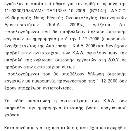
εγκύκλιο, η οποία εκδόθηκε για την ορθή εφαρμογή της
1100330/1954/ΔΜ/ΠΟΛ1133/6-10-2008 (Β’2149) Α.Υ.Ο.Ο.
«Καθορισμός Νέας Εθνικής Ονοματολογίας Οικονομικών
Δραστηριοτήτων (Κ.Α.Δ. 2008)», ορίζεται ότι,
φορολογούμενοι που θα υποβάλλουν δήλωση διακοπής
εργασιών με ημερομηνία μετά την 1-12¬2008 (ημερομηνία
έναρξης ισχύος της Απόφασης – Κ.Α.Δ. 2008) και δεν έχουν
προβεί στην αντιστοίχιση των Κ.Α.Δ. οφείλουν πριν την
υποβολή της δήλωσης διακοπής εργασιών στη Δ.Ο.Υ. να
προβούν στην αντιστοίχιση αυτών.
Φορολογούμενοι που θα υποβάλουν δήλωση διακοπής
εργασιών με ημερομηνία προγενέστερη της 1-12-2008 δεν
έχουν υποχρέωση αντιστοίχισης.
Σε κάθε περίπτωση η αντιστοίχιση των Κ.Α.Δ. δεν
επηρεάζει την ημερομηνία διακοπής βάσει πραγματικού
χρόνου.
Κατά συνέπεια για τις περιπτώσεις που έχει καταχωρηθεί