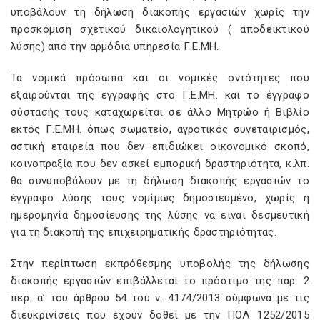
υποβάλουν τη δήλωση διακοπής εργασιών χωρίς την
προσκόμιση σχετικού δικαιολογητικού ( αποδεικτικού
λύσης) από την αρμόδια υπηρεσία Γ.Ε.ΜΗ.
Τα νομικά πρόσωπα και οι νομικές οντότητες που
εξαιρούνται της εγγραφής στο Γ.Ε.ΜΗ. και το έγγραφο
σύστασής τους καταχωρείται σε άλλο Μητρώο ή Βιβλίο
εκτός Γ.Ε.ΜΗ. όπως σωματείο, αγροτικός συνεταιρισμός,
αστική εταιρεία που δεν επιδιώκει οικονομικό σκοπό,
κοινοπραξία που δεν ασκεί εμπορική δραστηριότητα, κ.λπ.
θα συνυποβάλουν με τη δήλωση διακοπής εργασιών το
έγγραφο λύσης τους νομίμως δημοσιευμένο, χωρίς η
ημερομηνία δημοσίευσης της λύσης να είναι δεσμευτική
για τη διακοπή της επιχειρηματικής δραστηριότητας.
Στην περίπτωση εκπρόθεσμης υποβολής της δήλωσης
διακοπής εργασιών επιβάλλεται το πρόστιμο της παρ. 2
περ. α’ του άρθρου 54 του ν. 4174/2013 σύμφωνα με τις
διευκρινίσεις που έχουν δοθεί με την ΠΟΛ 1252/2015