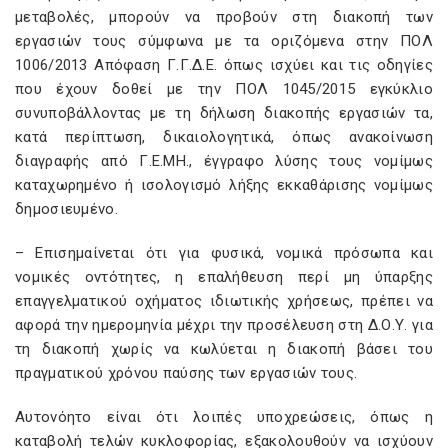
μεταβολές, μπορούν να προβούν στη διακοπή των
εργασιών τους σύμφωνα με τα οριζόμενα στην ΠΟΛ
1006/2013 Απόφαση Γ.Γ.Δ.Ε. όπως ισχύει και τις οδηγίες
που έχουν δοθεί με την ΠΟΛ 1045/2015 εγκύκλιο
συνυποβάλλοντας με τη δήλωση διακοπής εργασιών τα,
κατά περίπτωση, δικαιολογητικά, όπως ανακοίνωση
διαγραφής από Γ.Ε.ΜΗ., έγγραφο λύσης τους νομίμως
καταχωρημένο ή ισολογισμό λήξης εκκαθάρισης νομίμως
δημοσιευμένο.
– Επισημαίνεται ότι για φυσικά, νομικά πρόσωπα και
νομικές οντότητες, η επαλήθευση περί μη ύπαρξης
επαγγελματικού οχήματος ιδιωτικής χρήσεως, πρέπει να
αφορά την ημερομηνία μέχρι την προσέλευση στη Δ.Ο.Υ. για
τη διακοπή χωρίς να κωλύεται η διακοπή βάσει του
πραγματικού χρόνου παύσης των εργασιών τους.
Αυτονόητο είναι ότι λοιπές υποχρεώσεις, όπως η
καταβολή τελών κυκλοφορίας, εξακολουθούν να ισχύουν