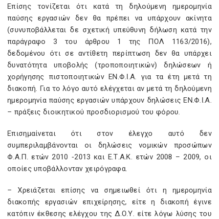
Επίσης τονίζεται ότι κατά τη δηλούμενη ημερομηνία
παύσης εργασιών δεν θα πρέπει να υπάρχουν ακίνητα
(συνυποβάλλεται δε σχετική υπεύθυνη δήλωση κατά την
παράγραφο 3 του άρθρου 1 της ΠΟΛ 1163/2016),
δεδομένου ότι σε αντίθετη περίπτωση δεν θα υπάρχει
δυνατότητα υποβολής (τροποποιητικών) δηλώσεων ή
χορήγησης πιστοποιητικών ΕΝ.Φ.Ι.Α. για τα έτη μετά τη
διακοπή. Για το λόγο αυτό ελέγχεται αν μετά τη δηλούμενη
ημερομηνία παύσης εργασιών υπάρχουν δηλώσεις ΕΝ.Φ.Ι.Α.
– πράξεις διοικητικού προσδιορισμού του φόρου.
Επισημαίνεται ότι στον έλεγχο αυτό δεν
συμπεριλαμβάνονται οι δηλώσεις νομικών προσώπων
Φ.Α.Π. ετών 2010 -2013 και Ε.Τ.Α.Κ. ετών 2008 – 2009, οι
οποίες υποβάλλονταν χειρόγραφα.
– Χρειάζεται επίσης να σημειωθεί ότι η ημερομηνία
διακοπής εργασιών επιχείρησης, είτε η διακοπή έγινε
κατόπιν έκθεσης ελέγχου της Δ.Ο.Υ. είτε λόγω λύσης του