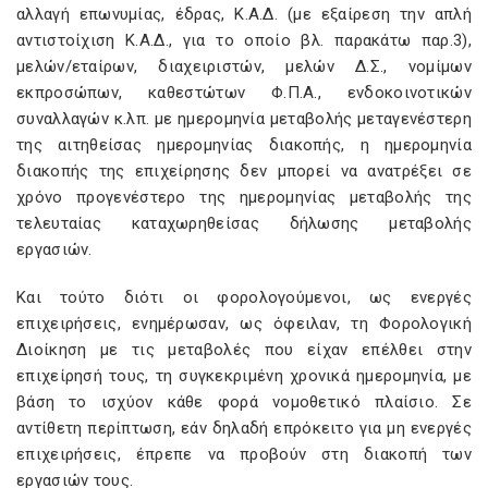
αλλαγή επωνυμίας, έδρας, Κ.Α.Δ. (με εξαίρεση την απλή
αντιστοίχιση Κ.Α.Δ., για το οποίο βλ. παρακάτω παρ.3),
μελών/εταίρων, διαχειριστών, μελών Δ.Σ., νομίμων
εκπροσώπων, καθεστώτων Φ.Π.Α., ενδοκοινοτικών
συναλλαγών κ.λπ. με ημερομηνία μεταβολής μεταγενέστερη
της αιτηθείσας ημερομηνίας διακοπής, η ημερομηνία
διακοπής της επιχείρησης δεν μπορεί να ανατρέξει σε
χρόνο προγενέστερο της ημερομηνίας μεταβολής της
τελευταίας καταχωρηθείσας δήλωσης μεταβολής
εργασιών.
Και τούτο διότι οι φορολογούμενοι, ως ενεργές
επιχειρήσεις, ενημέρωσαν, ως όφειλαν, τη Φορολογική
Διοίκηση με τις μεταβολές που είχαν επέλθει στην
επιχείρησή τους, τη συγκεκριμένη χρονικά ημερομηνία, με
βάση το ισχύον κάθε φορά νομοθετικό πλαίσιο. Σε
αντίθετη περίπτωση, εάν δηλαδή επρόκειτο για μη ενεργές
επιχειρήσεις, έπρεπε να προβούν στη διακοπή των
εργασιών τους.