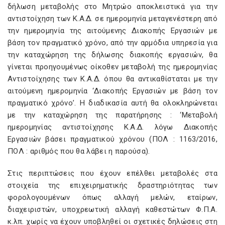
δήλωση μεταβολής στο Μητρώο αποκλειστικά για την
αντιστοίχηση των Κ.Α.Δ. σε ημερομηνία μεταγενέστερη από
την ημερομηνία της αιτούμενης Διακοπής Εργασιών με
βάση τον πραγματικό χρόνο, από την αρμόδια υπηρεσία για
την καταχώρηση της δήλωσης διακοπής εργασιών, θα
γίνεται προηγουμένως οίκοθεν μεταβολή της ημερομηνίας
Αντιστοίχησης των Κ.Α.Δ. όπου θα αντικαθίσταται με την
αιτούμενη ημερομηνία ‘Διακοπής Εργασιών με βάση τον
πραγματικό χρόνο’. Η διαδικασία αυτή θα ολοκληρώνεται
με την καταχώρηση της παρατήρησης : ‘Μεταβολή
ημερομηνίας αντιστοίχησης Κ.Α.Δ. λόγω Διακοπής
Εργασιών βάσει πραγματικού χρόνου (ΠΟΛ : 1163/2016,
ΠΟΛ : αριθμός που θα λάβει η παρούσα).
Στις περιπτώσεις που έχουν επέλθει μεταβολές στα
στοιχεία της επιχειρηματικής δραστηριότητας των
φορολογουμένων όπως αλλαγή μελών, εταίρων,
διαχειριστών, υποχρεωτική αλλαγή καθεστώτων Φ.Π.Α.
κ.λπ. χωρίς να έχουν υποβληθεί οι σχετικές δηλώσεις στη