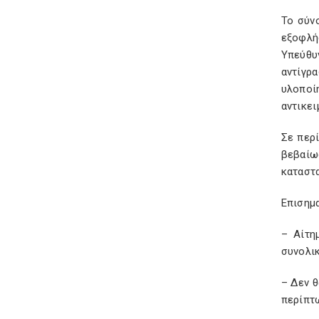
Το σύν
εξοφλήσ
Υπεύθυ
αντίγρ
υλοποί
αντικει
Σε περ
βεβαίω
καταστα
Επισημα
– Αίτη
συνολι
– Δεν 
περίπτ