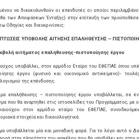
μένου να διευκολυνθούν οι επενδυτές οι οποίοι περιλαμβάνο
 8α των Αποφάσεων Ένταξης) στην επίτευξη των προϋποθέσεω
ω Οδηγίες και διευκρινίσεις:
ΡΙΠΤΩΣΕΙΣ ΥΠΟΒΟΛΗΣ ΑΙΤΗΣΗΣ ΕΠΑΛΗΘΕΥΣΗΣ – ΠΙΣΤΟΠΟΙ
ποβολή αιτήματος επαληθευσης-πιστοποίησης έργου
ιούχος υποβάλλει, στον αρμόδιο Εταίρο του ΕΦΕΠΑΕ όπου υπέ
οίησης έργου (φυσικό και οικονομικό αντικείμενο)- τουλ
λογισμού της επένδυσης.
ημα επαλήθευσης – πιστοποίησης έργου υποβάλλεται, σε έ
γμα που θα αναρτηθεί στις ιστοσελίδες του Προγράμματος, με
καιούχου στον αρμόδιο εταίρο του ΕΦΕΠΑΕ, συνοδευόμ
ριακά στοιχεία και δικαιολογητικά.
μα υποβάλλεται μία και μοναδική φορά. Για το λόγο αυτό ο Δι
φορά στην πληρότητα του φακέλου που θα υποβάλει και στην 