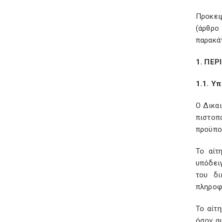
Προκει
(άρθρο
παρακάτ
1. ΠΕ
1.1. Υ
Ο Δικα
πιστοπ
προϋπο
Το αίτ
υπόδει
του δι
πληροφο
Το αίτη
όσον α