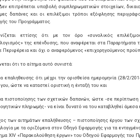
 Δεν επιτρέπεται υποβολή συμπληρωματικών στοιχείων, δικαι
ιμες δαπάνες και οι επιλέξιμοι τρόποι εξόφλησης περιγράφ
γής του Προγράμματος.
ινίζεται εττίσης ότι με τον όρο «συνολικός επιλέξιμ
λογισμός» της επένδυσης, που αναφέρεται στα Παραρτήματα 
θε Περιφέρεια και όχι ο αναφερόμενος «επιχορηγούμενος προϋ
εται ότι το αίτημα αυτό συνιστά:
μα επαληθευσης ότι μέχρι την ορισθείσα ημερομηνία (28/2/20
γου, ώστε να καταστεί οριστική η ένταξή του και
ημα πιστοποίησης των σχετικών δαπανών, ώστε -σε περίπτωση
ογητικών πληρωμής- να είναι δυνατό να του καταβληθεί άμεσα
χος των αιτημάτων επαλήθευσης – πιστοποίησης έργου των σχ
αλογία με τα οριζόμενα στον Οδηγό Εφαρμογής για τα ενταγμέ
ημα XIV «Παρακολούθηση έργων» του Οδηγού Εφαρμογής του Π