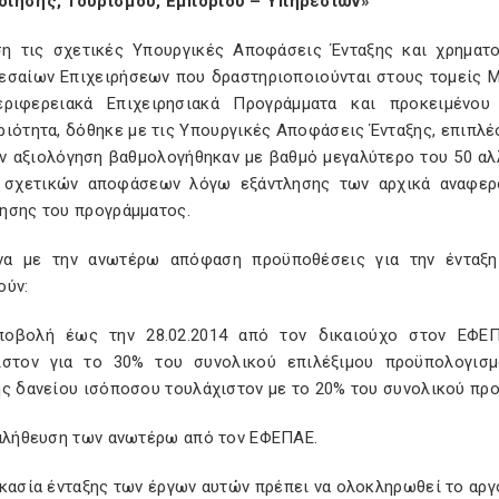
ίησης, Τουρισμού, Εμπορίου – Υπηρεσιών»
η τις σχετικές Υπουργικές Αποφάσεις Ένταξης και χρηματ
εσαίων Επιχειρήσεων που δραστηριοποιούνται στους τομείς Μ
ριφερειακά Επιχειρησιακά Προγράμματα και προκειμένου 
ιότητα, δόθηκε με τις Υπουργικές Αποφάσεις Ένταξης, επιπλέο
ν αξιολόγηση βαθμολογήθηκαν με βαθμό μεγαλύτερο του 50 αλλά 
 σχετικών αποφάσεων λόγω εξάντλησης των αρχικά αναφερ
ησης του προγράμματος.
α με την ανωτέρω απόφαση προϋποθέσεις για την ένταξη 
ούν:
ποβολή έως την 28.02.2014 από τον δικαιούχο στον ΕΦΕΠ
ιστον για το 30% του συνολικού επιλέξιμου προϋπολογισ
ης δανείου ισόποσου τουλάχιστον με το 20% του συνολικού πρ
παλήθευση των ανωτέρω από τον ΕΦΕΠΑΕ.
κασία ένταξης των έργων αυτών πρέπει να ολοκληρωθεί το αργό