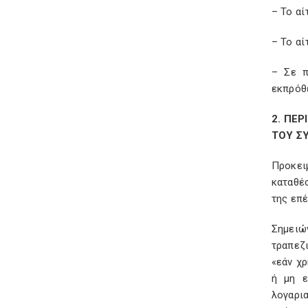
– Το α
– Το αί
– Σε π
εκπρόθ
2. ΠΕ
ΤΟΥ Σ
Προκει
καταθέ
της επ
Σημειώ
τραπεζ
«εάν χ
ή μη ε
λογαρι