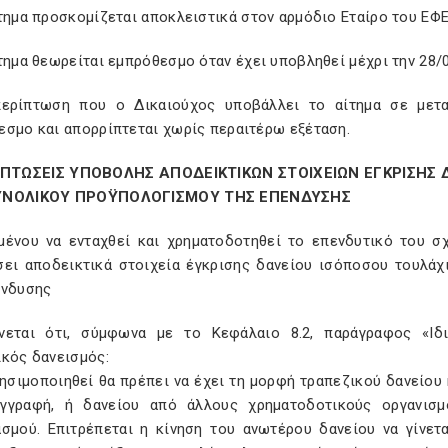
ίτημα προσκομίζεται αποκλειστικά στον αρμόδιο Εταίρο του ΕΦ
τημα θεωρείται εμπρόθεσμο όταν έχει υποβληθεί μέχρι την 28/
ερίπτωση που ο Δικαιούχος υποβάλλει το αίτημα σε μεταγ
εσμο και απορρίπτεται χωρίς περαιτέρω εξέταση.
ΡΙΠΤΩΣΕΙΣ ΥΠΟΒΟΛΗΣ ΑΠΟΔΕΙΚΤΙΚΩΝ ΣΤΟΙΧΕΙΩΝ ΕΓΚΡΙΣΗΣ
ΥΝΟΛΙΚΟΥ ΠΡΟΫΠΟΛΟΓΙΣΜΟΥ ΤΗΣ ΕΠΕΝΔΥΣΗΣ
μένου να ενταχθεί και χρηματοδοτηθεί το επενδυτικό του σχ
σει αποδεικτικά στοιχεία έγκρισης δανείου ισόποσου τουλά
ένδυσης
νεται ότι, σύμφωνα με το Κεφάλαιο 8.2, παράγραφος «Ιδ
ικός δανεισμός:
ρησιμοποιηθεί θα πρέπει να έχει τη μορφή τραπεζικού δανείου
γγραφή, ή δανείου από άλλους χρηματοδοτικούς οργανισμ
ασμού. Επιτρέπεται η κίνηση του ανωτέρου δανείου να γίνε