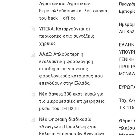
Αγροτών και Αγροτικών
Προγρά
Εκμεταλλεύσεων και λειτουργία
Εμπορί
του back – office
Ημερομ
ΥΠΕΚΑ: Καταργούνται οι
ΑΠ 852
περικοπές στις συντάξεις
χηρείας
ΕΛΛΗΝ
ΥΠΟΥΡΓ
ΑΑΔΕ: Απλούστερη η
ΓΕΝΙΚ
εναλλακτική φορολόγηση
ΠΡΟΓΡ
εισοδήματος για νέους
ΜΟΝΑΔ
φορολογικούς κατοίκους που
επενδύουν στην Ελλάδα
ΕΥΡΩΠ
Νέα δάνεια 330 εκατ. ευρώ για
Ταχ. Δ/
τις μικρομεσαίες επιχειρήσεις
Τ.Κ 115
μέσω του ΤΕΠΙΧ ΙΙΙ
Νέα ψηφιακή διαδικασία
Θέμα: 
«Αναγγελία Πρόσληψης για
πλαίσι
Κάλυψη Επειγουσών Αναγκών»