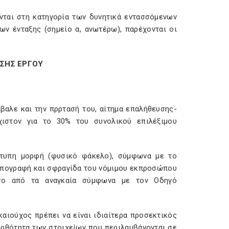
νται στη κατηγορία των δυνητικά εντασσόμενων
ν ένταξης (σημείο α, ανωτέρω), παρέχονται οι
ΗΣΗΣ ΕΡΓΟΥ
βαλε και την πρρτασή του, αίτημα επαλήθευσης-
άχιστον για το 30% του συνολικού επιλέξιμου
ντυπη μορφή (φυσικό φάκελο), σύμφωνα με το
 υπογραφή και σφραγίδα του νόμιμου εκπροσώπου
ενο από τα αναγκαία σύμφωνα με τον Οδηγό
καιούχος πρέπει να είναι ιδιαίτερα προσεκτικός
ορθότητα των στοιχείων που περιλαμβάνονται σε