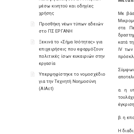
Μεταπο
μέσω κινητού και οδηγίες
χρήσης
Με βάσ
Μικρομ
Προσθήκη νέων τύπων αδειών
στα Πε
στο ΠΣ ΕΡΓΑΝΗ
δραστηρ
Ξεκινά το «Σήμα Ισότητας» για
κατά τη
επιχειρήσεις που εφαρμόζουν
IV των
πολιτικές ίσων ευκαιριών στην
πρόσκλ
εργασία
Σύμφων
Υπερψηφίστηκε το νομοσχέδιο
αποτελ
για την Τεχνητή Νοημοσύνη
(AIAct)
α. η υ
τουλάχ
έγκρισ
β. η ε
Η διαδι