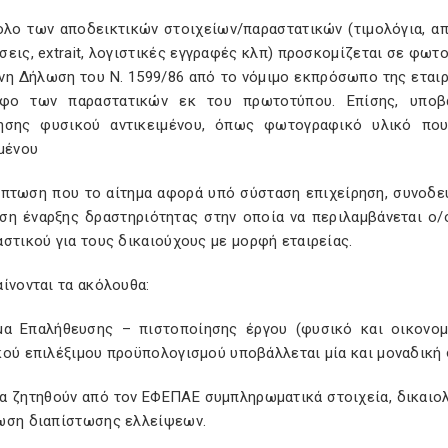
ολο των αποδεικτικών στοιχείων/παραστατικών (τιμολόγια, απ
εις, extrait, λογιστικές εγγραφές κλπ) προσκομίζεται σε φωτ
νη Δήλωση του Ν. 1599/86 από το νόμιμο εκπρόσωπο της εταιρε
αφο των παραστατικών εκ του πρωτοτύπου. Επίσης, υποβ
ησης φυσικού αντικειμένου, όπως φωτογραφικό υλικό που
μένου
ίπτωση που το αίτημα αφορά υπό σύσταση επιχείρηση, συνοδεύε
ση έναρξης δραστηριότητας στην οποία να περιλαμβάνεται ο/
στικού για τους δικαιούχους με μορφή εταιρείας.
ίνονται τα ακόλουθα:
μα Επαλήθευσης – πιστοποίησης έργου (φυσικό και οικονομι
κού επιλέξιμου προϋπολογισμού υποβάλλεται μία και μοναδική 
θα ζητηθούν από τον ΕΦΕΠΑΕ συμπληρωματικά στοιχεία, δικαιολ
ωση διαπίστωσης ελλείψεων.