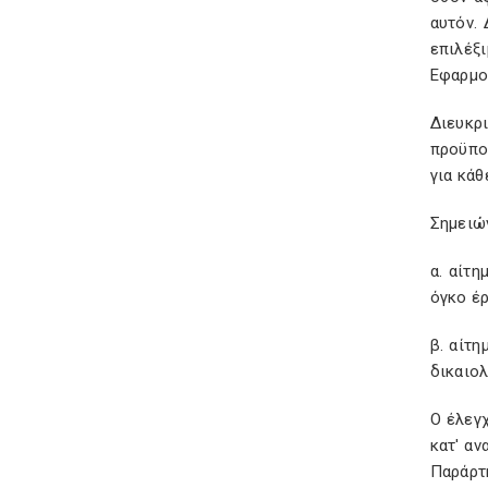
αυτόν.
επιλέξ
Εφαρμο
Διευκρ
προϋπο
για κά
Σημειών
α. αίτη
όγκο έρ
β. αίτ
δικαιολ
Ο έλεγ
κατ' αν
Παράρτ