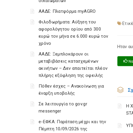
δικαιωμάτων
ΑΑΔΕ: Πλατφόρμα myAGRO
Φιλοδωρήματα: Αύξηση του
Ετικέ
αφορολόγητου ορίου από 300
ευρώ τον μήνα σε 6.000 ευρώ τον
χρόνο
Ηταν αυ
ΑΑΔΕ: Ξεμπλοκάρουν οι
μεταβιβάσεις κατασχεμένων
Να
ακινήτων – Δεν απαιτείται πλέον
πλήρης εξόφληση της οφειλής
Πόθεν έσχες – Ανακοίνωση για
Σ
έναρξη υποβολής
Σε λειτουργία το gov.gr
Η 
messenger
ST
e-ΕΦΚΑ: Παράταση μέχρι και την
ΥΠ
Πέμπτη 10/09/2026 της