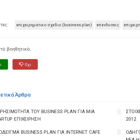
τες:
επιχειρηματικο σχεδιο (business plan)
επενδυσεις
επιχειρ
τό βοηθητικό;
ι
Οχι
χετικά Άρθρα
ΧΡΗΣΙΜΟΤΗΤΑ ΤΟΥ BUSINESS PLAN ΓΙΑ ΜΙΑ
ΣΤΟΙΧ
ARTUP ΕΠΙΧΕΙΡΗΣΗ
2012
ΟΔΕΙΓΜΑ BUSINESS PLAN ΓΙΑ INTERNET CAFE
ΟΔΗΓΟ
ΝΕΑ Η