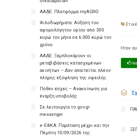
δικαιωμάτων
ΑΑΔΕ: Πλατφόρμα myAGRO
Φιλοδωρήματα: Αύξηση του
Ετικέ
αφορολόγητου ορίου από 300
ευρώ τον μήνα σε 6.000 ευρώ τον
χρόνο
Ηταν αυ
ΑΑΔΕ: Ξεμπλοκάρουν οι
μεταβιβάσεις κατασχεμένων
Να
ακινήτων – Δεν απαιτείται πλέον
πλήρης εξόφληση της οφειλής
Πόθεν έσχες – Ανακοίνωση για
Σ
έναρξη υποβολής
Σε λειτουργία το gov.gr
ΠΑ
messenger
e-ΕΦΚΑ: Παράταση μέχρι και την
ΞΕ
Πέμπτη 10/09/2026 της