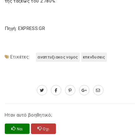
της τάξεως του 2.780%.
Πηγή: EXPRESS.GR
Ετικέτες:
αναπτυξιακος νομος
επενδυσεις
Ηταν αυτό βοηθητικό;
Ναι
Οχι