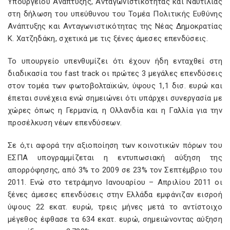
Yπουργείου Ανάπτυξης, Ανταγωνιστικότητας και Ναυτιλίας
στη δήλωση του υπεύθυνου του Τομέα Πολιτικής Ευθύνης
Ανάπτυξης και Ανταγωνιστικότητας της Νέας Δημοκρατίας
Κ. Χατζηδάκη, σχετικά με τις ξένες άμεσες επενδύσεις.
Το υπουργείο υπενθυμίζει ότι έχουν ήδη ενταχθεί στη
διαδικασία του fast track οι πρώτες 3 μεγάλες επενδύσεις
στον τομέα των φωτοβολταϊκών, ύψους 1,1 δισ. ευρώ και
έπεται συνέχεια ενώ σημειώνει ότι υπάρχει συνεργασία με
χώρες όπως η Γερμανία, η Ολλανδία και η Γαλλία για την
προσέλκυση νέων επενδύσεων.
Σε ό,τι αφορά την αξιοποίηση των κοινοτικών πόρων του
ΕΣΠΑ υπογραμμίζεται η εντυπωσιακή αύξηση της
απορρόφησης, από 3% το 2009 σε 23% τον Σεπτέμβριο του
2011. Eνώ στο τετράμηνο Ιανουαρίου – Απριλίου 2011 οι
ξένες άμεσες επενδύσεις στην Ελλάδα εμφάνιζαν εισροή
ύψους 22 εκατ. ευρώ, τρεις μήνες μετά το αντίστοιχο
μέγεθος έφθασε τα 634 εκατ. ευρώ, σημειώνοντας αύξηση