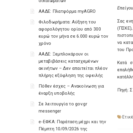
δικαιωμάτων
Επείγο
ΑΑΔΕ: Πλατφόρμα myAGRO
Σας εν
Φιλοδωρήματα: Αύξηση του
(ΠΣΚΕ)
αφορολόγητου ορίου από 300
πιστοπ
ευρώ τον μήνα σε 6.000 ευρώ τον
να κατ
χρόνο
του Πρ
ΑΑΔΕ: Ξεμπλοκάρουν οι
μεταβιβάσεις κατασχεμένων
Κατά σ
ακινήτων – Δεν απαιτείται πλέον
επαλήθ
πλήρης εξόφληση της οφειλής
κατάλλ
Πόθεν έσχες – Ανακοίνωση για
Πηγή: 
έναρξη υποβολής
Σε λειτουργία το gov.gr
messenger
Ετικέ
e-ΕΦΚΑ: Παράταση μέχρι και την
Πέμπτη 10/09/2026 της