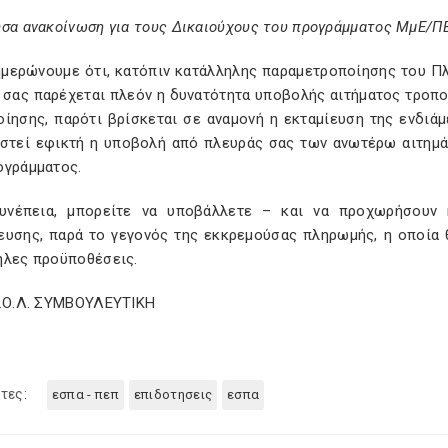
υσα ανακοίνωση για τους Δικαιούχους του προγράμματος ΜμΕ/Π
ημερώνουμε ότι, κατόπιν κατάλληλης παραμετροποίησης του 
, σας παρέχεται πλεόν η δυνατότητα υποβολής αιτήματος τροπ
οίησης, παρότι βρίσκεται σε αναμονή η εκταμίευση της ενδιά
αστεί εφικτή η υποβολή από πλευράς σας των ανωτέρω αιτημ
ογράμματος.
υνέπεια, μπορείτε να υποβάλλετε – και να προχωρήσουν 
ευσης, παρά το γεγονός της εκκρεμούσας πληρωμής, η οποία 
ηλες προϋποθέσεις.
Σ.Ο.Λ. ΣΥΜΒΟΥΛΕΥΤΙΚΗ
τες:
εσπα - πεπ
επιδοτησεις
εσπα