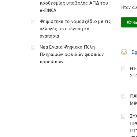
προθεσμίας υποβολής ΑΠΔ του
Ηταν αυ
e-ΕΦΚΑ
Ψηφίστηκε το νομοσχέδιο με τις
Να
αλλαγές σε στέγαση και
αναπηρία
Νέα Ενιαία Ψηφιακή Πύλη
Σ
Πληρωμών οφειλών φυσικών
προσώπων
Η 
ΣΤ
ΠΑ
ΜΙ
ΣΥ
ΠΡ
ΠΤ