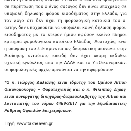
σε περίπτωση που ο ένας σύζυγος δεν είναι υπόχρεος σε
υποβολή δήλωσης φόρου εισοδήματος στην Ελλάδα, για
τον λόγο ότι δεν έχει τη φορολογική κατοικία του σ’
αυτήν, δεν υποχρεούται να υποβάλει κοινή δήλωση φόρου
εισοδήματος με το έτερον ήμισυ εφόσον εκείνο πληροί
κριτήρια φορολογικού κατοίκου Ελλάδας. Δυστυχώς, ενώ
η απόφαση του ΣτΕ κρίνεται ως δεσμευτική απέναντι στην
Διοίκηση, εντούτοις επειδή δεν έχει ακόμη εκδοθεί
σχετική εγκύκλιος από την ΑΑΔΕ και το Υπ.Οικονομικών,
οι φορολογικές αρχές αρνούνται να την εφαρμόσουν.
*
O
κ. Γιώργος Δαλιάνης είναι ιδρυτής του Ομίλου
Artion
Οικονομολόγος – Φοροτεχνικός και ο κ. Φίλιππος Ζήρας
είναι συνεργάτης δικηγόρος-διαμεσολαβητής της
Artion
και
Συντονιστής του νόμου 4469/2017 για την Εξωδικαστική
Ρύθμιση Οφειλών Επιχειρήσεων.
Πηγή: www.taxheaven.gr