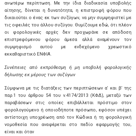
ανωτέρω περίπτωση. Με την ίδια διαδικασία υποβολής
αίτησης, δίνεται η δυνατότητα, η επιστροφή φόρου που
δικαιούται ο ένας εκ των συζύγων, να μην συμψηφιστεί με
τις οφειλές του άλλου συζύγου. Θυμίζουμε εδώ, ότι πλέον
οι φορολογικές αρχές δεν προχωράνε σε απόδοση
επιστρεφόμενου φόρου άμεσα αλλά αναμένουν τον
συμψηφισμό αυτού με ενδεχόμενο χρεωστικό
εκκαθαριστικό ΕΝΦΙΑ.
Συνέπειες από εκπρόθεσμη ή μη υποβολή φορολογικής
δήλωσης εκ μέρους των συζύγων
Σύμφωνα με τις διατάξεις των περιπτώσεων α’ και β’ της
παρ.1 του άρθρου 54 του ν.4174/2013 (ΚΦΔ), μεταξύ των
παραβάσεων στις οποίες επιβάλλεται πρόστιμο στον
φορολογούμενο ή οποιοδήποτε πρόσωπο, εφόσον υπέχει
αντίστοιχη υποχρέωση από τον Κώδικα ή τη φορολογική
νομοθεσία που αναφέρεται στο πεδίο εφαρμογής του,
είναι και όταν