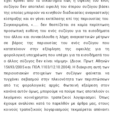
Έχει κριθεί από τα δικαστήρια πως η οφειλή του ενός
συζύγου δεν αποτελεί οφειλή του έτερου συζύγου βάσει
της οποίας μπορούν να κινηθούν διαδικασίες αναγκαστικής
είσπραξης και εν γένει εκτέλεσης επί της περιουσίας του.
Συγκεκριμένα, «……. δεν θεσπίζεται σε καμία περίπτωση
προσωπική ευθύνη του ενός συζύγου για τα εισοδήματα
του άλλου και συνακόλουθα η λήψη αναγκαστικών μέτρων
σε βάρος της περιουσίας του ενός συζύγου που
κατατείνουν στην εξόφληση της οφειλής για τη
φορολογική υποχρέωση που υπέχει για τα εισοδήματά του
ο άλλος σύζυγος δεν είναι νόμιμη». (Διοικ. Πρωτ. Αθηνών
15693/2005 και ΠΟΛ.1103/12.10.2004). Η διάκριση αυτή των
περιουσιακών στοιχείων των συζύγων φαίνεται να
τυγχάνει σεβασμού στην πλειονότητα των περιπτώσεων
από τις φορολογικές αρχές. Φωτεινή εξαίρεση στον
κανόνα αυτόν όμως, μπορούμε να πούμε πως αποτελούν οι
λεγόμενοι κοινόχρηστοι τραπεζικοί λογαριασμοί. Όπως
έχουμε αναλύσει κατά το παρελθόν με άρθρα μας, στους
κοινούς τραπεζικούς λογαριασμούς τεκμαίρεται απέναντι