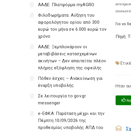
αντιπροσ
ΑΑΔΕ: Πλατφόρμα myAGRO
επισκεπτ
Φιλοδωρήματα: Αύξηση του
αφορολόγητου ορίου από 300
Για να δ
ευρώ τον μήνα σε 6.000 ευρώ τον
χρόνο
Πηγή: 
ΑΑΔΕ: Ξεμπλοκάρουν οι
μεταβιβάσεις κατασχεμένων
ακινήτων – Δεν απαιτείται πλέον
Ετικέ
πλήρης εξόφληση της οφειλής
Πόθεν έσχες – Ανακοίνωση για
έναρξη υποβολής
Ηταν αυ
Σε λειτουργία το gov.gr
Να
messenger
e-ΕΦΚΑ: Παράταση μέχρι και την
Πέμπτη 10/09/2026 της
προθεσμίας υποβολής ΑΠΔ του
Σ