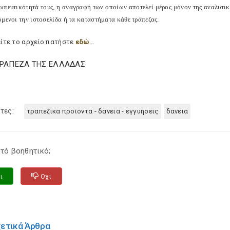
ωπευτικότητά τους, η αναγραφή των οποίων αποτελεί μέρος μόνον της αναλυτι
όμενοι την ιστοσελίδα ή τα καταστήματα κάθε τράπεζας.
είτε το αρχείο πατήστε
εδώ
…
ΤΡΑΠΕΖΑ ΤΗΣ ΕΛΛΑΔΑΣ
τες:
τραπεζικα προϊοντα - δανεια - εγγυησεις
δανεια
τό βοηθητικό;
ι
Οχι
χετικά Άρθρα