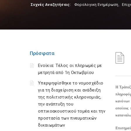
Συχνές Αναζητήσεις:
Φορολογικη Ενημέρωση
,
Επιχ
Πρόσφατα
Ενοίκια: Τέλος οι πληρωμές με
μετρητά από 1η Οκτωβρίου
Υπερψηφίσθηκε το νομοσχέδιο
Η Τράπεζ
για τη διαχείριση και ανάδειξη
πληροφόρ
της πολιτιστικής κληρονομιάς,
κανόνων 
την ανάπτυξη του
οποίους 
οπτικοακουστικού τομέα και την
καταναλω
προστασία των πνευματικών
δικαιωμάτων
Επισημα