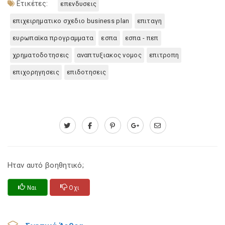
Ετικέτες:
επενδυσεις
επιχειρηματικο σχεδιο business plan
επιταγη
ευρωπαϊκα προγραμματα
εσπα
εσπα - πεπ
χρηματοδοτησεις
αναπτυξιακος νομος
επιτροπη
επιχορηγησεις
επιδοτησεις
Ηταν αυτό βοηθητικό;
Ναι
Οχι