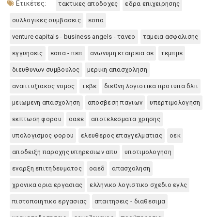
Ετικέτες:
τακτικες αποδοχες
εδρα επιχειρησης
συλλογικες συμβασεις
εσπα
venture capitals - business angels - τανεο
ταμεια ασφαλισης
εγγυησεις
εσπα - πεπ
ανωνυμη εταιρεια αε
τεμπμε
διευθυνων συμβουλος
μερικη απασχοληση
αναπτυξιακος νομος
τεβε
διεθνη λογιστικα προτυπα δλπ
μειωμενη απασχοληση
αποσβεση παγιων
υπερτιμολογηση
εκπτωση φορου
οαεε
αποτελεσματα χρησης
υπολογισμος φορου
ελευθερος επαγγελματιας
οεκ
αποδειξη παροχης υπηρεσιων απυ
υποτιμολογηση
εναρξη επιτηδευματος
οαεδ
απασχοληση
χρονικα ορια εργασιας
ελληνικο λογιστικο σχεδιο εγλς
πιστοποιητικο εργασιας
απαιτησεις - διαθεσιμα