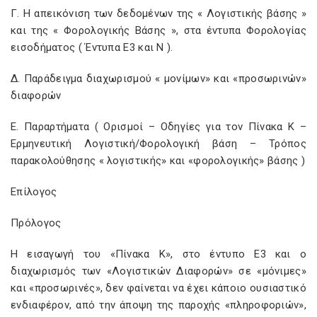
Γ. Η απεικόνιση των δεδομένων της « Λογιστικής βάσης »
και της « Φορολογικής Βάσης », στα έντυπα Φορολογίας
εισοδήματος ( Έντυπα Ε3 και Ν ).
Δ. Παράδειγμα διαχωρισμού « μονίμων» και «προσωρινών»
διαφορών
Ε. Παραρτήματα ( Ορισμοί – Οδηγίες για τον Πίνακα Κ –
Ερμηνευτική Λογιστική/Φορολογική βάση – Τρόπος
παρακολούθησης « λογιστικής» και «φορολογικής» βάσης )
Επίλογος
Πρόλογος
Η εισαγωγή του «Πίνακα Κ», στο έντυπο Ε3 και ο
διαχωρισμός των «Λογιστικών Διαφορών» σε «μόνιμες»
και «προσωρινές», δεν φαίνεται να έχει κάποιο ουσιαστικό
ενδιαφέρον, από την άποψη της παροχής «πληροφοριών»,