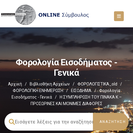
Φορολογία Εισοδήματος -
Γενικά
Αρχική
/
Βιβλιοθήκη Αρχείων
/
ΦΟΡΟΛΟΓΙΣΤΙΚΑ_old
/
ΦΟΡΟΛΟΓΙΚΗ ΕΝΗΜΕΡΩΣΗ
/
ΕΙΣΟΔΗΜΑ
/
Φορολογία
Εισοδήματος - Γενικά
/
Η ΣΥΜΠΛΗΡΩΣΗ ΤΟΥ ΠΙΝΑΚΑ Κ –
ΠΡΟΣΩΡΙΝΕΣ ΚΑΙ ΜΟΝΙΜΕΣ ΔΙΑΦΟΡΕΣ