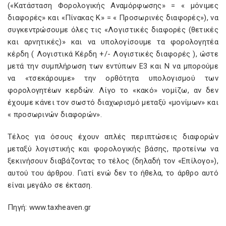
(«Κατάσταση Φορολογικής Αναμόρφωσης» = « μόνιμες
διαφορές» και «Πίνακας Κ» = « Προσωρινές διαφορές»), να
συγκεντρώσουμε όλες τις «Λογιστικές διαφορές (θετικές
και αρνητικές)» και να υπολογίσουμε τα φορολογητέα
κέρδη ( Λογιστικά Κέρδη +/- Λογιστικές διαφορές ), ώστε
μετά την συμπλήρωση των εντύπων Ε3 και Ν να μπορούμε
να «τσεκάρουμε» την ορθότητα υπολογισμού των
φορολογητέων κερδών. Λίγο το «κακό» νομίζω, αν δεν
έχουμε κάνει τον σωστό διαχωρισμό μεταξύ «μονίμων» και
« προσωρινών διαφορών».
Τέλος για όσους έχουν απλές περιπτώσεις διαφορών
μεταξύ λογιστικής και φορολογικής βάσης, προτείνω να
ξεκινήσουν διαβάζοντας το τέλος (δηλαδή τον «Επίλογο»),
αυτού του άρθρου. Γιατί ενώ δεν το ήθελα, το άρθρο αυτό
είναι μεγάλο σε έκταση.
Πηγή: www.taxheaven.gr