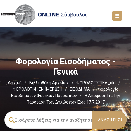
Φορολογία Εισοδήματος -
Γενικά
Αρχική
/
Βιβλιοθήκη Αρχείων
/
ΦΟΡΟΛΟΓΙΣΤΙΚΑ_old
/
ΦΟΡΟΛΟΓΙΚΗ ΕΝΗΜΕΡΩΣΗ
/
ΕΙΣΟΔΗΜΑ
/
Φορολογία
Εισοδήματος Φυσικών Προσώπων
/
Η Απόφαση Για Την
Παράταση Των Δηλώσεων Έως 17.7.2017