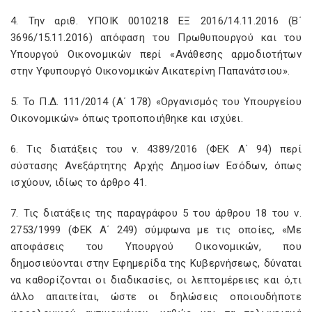
4. Την αριθ. ΥΠΟΙΚ 0010218 ΕΞ 2016/14.11.2016 (Β΄
3696/15.11.2016) απόφαση του Πρωθυπουργού και του
Υπουργού Οικονομικών περί «Ανάθεσης αρμοδιοτήτων
στην Υφυπουργό Οικονομικών Αικατερίνη Παπανάτσιου».
5. Το Π.Δ. 111/2014 (Α΄ 178) «Οργανισμός του Υπουργείου
Οικονομικών» όπως τροποποιήθηκε και ισχύει.
6. Τις διατάξεις του ν. 4389/2016 (ΦΕΚ Α΄ 94) περί
σύστασης Ανεξάρτητης Αρχής Δημοσίων Εσόδων, όπως
ισχύουν, ιδίως το άρθρο 41.
7. Τις διατάξεις της παραγράφου 5 του άρθρου 18 του ν.
2753/1999 (ΦΕΚ Α΄ 249) σύμφωνα με τις οποίες, «Με
αποφάσεις του Υπουργού Οικονομικών, που
δημοσιεύονται στην Εφημερίδα της Κυβερνήσεως, δύναται
να καθορίζονται οι διαδικασίες, οι λεπτομέρειες και ό,τι
άλλο απαιτείται, ώστε οι δηλώσεις οποιουδήποτε