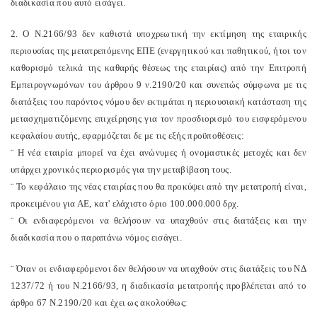
διαδικασία που αυτό εισάγει.
2. Ο Ν.2166/93 δεν καθιστά υποχρεωτική την εκτίμηση της εταιρικής
περιουσίας της μετατρεπόμενης ΕΠΕ (ενεργητικού και παθητικού, ήτοι τον
καθορισμό τελικά της καθαρής θέσεως της εταιρίας) από την Επιτροπή
Εμπειρογνωμόνων του άρθρου 9 ν.2190/20 και συνεπώς σύμφωνα με τις
διατάξεις του παρόντος νόμου δεν εκτιμάται η περιουσιακή κατάσταση της
μετασχηματιζόμενης επιχείρησης για τον προσδιορισμό του εισφερόμενου
κεφαλαίου αυτής, εφαρμόζεται δε με τις εξής προϋποθέσεις:
¨ Η νέα εταιρία μπορεί να έχει ανώνυμες ή ονομαστικές μετοχές και δεν
υπάρχει χρονικός περιορισμός για την μεταβίβαση τους.
¨ Το κεφάλαιο της νέας εταιρίας που θα προκύψει από την μετατροπή είναι,
προκειμένου για ΑΕ, κατ' ελάχιστο όριο 100.000.000 δρχ.
¨ Οι ενδιαφερόμενοι να θελήσουν να υπαχθούν στις διατάξεις και την
διαδικασία που ο παραπάνω νόμος εισάγει.
¨ Όταν οι ενδιαφερόμενοι δεν θελήσουν να υπαχθούν στις διατάξεις του ΝΔ
1237/72 ή του Ν.2166/93, η διαδικασία μετατροπής προβλέπεται από το
άρθρο 67 Ν.2190/20 και έχει ως ακολούθως: