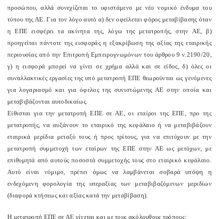
προσώπου, αλλά συνεχίζεται το υφιστάμενο με νέο νομικό ένδυμα του
τύπου της ΑΕ. Για τον λόγο αυτό α) δεν οφείλεται φόρος μεταβίβασης όταν
η ΕΠΕ εισφέρει τα ακίνητα της, λόγω της μετατροπής, στην ΑΕ, β)
προηγείται πάντοτε της εισφοράς η εξακρίβωση της αξίας της εταιρικής
περιουσίας από την Επιτροπή Εμπειρογνωμόνων του άρθρου 9 ν.2190/20,
γ) η εισφορά μπορεί να γίνει σε χρήμα αλλά και σε είδος, δ) όλες οι
συναλλακτικές εργασίες της υπό μετατροπή ΕΠΕ θεωρούνται ως γενόμενες
για λογαριασμό και για όφελος της συνιστώμενης ΑΕ στην οποία και
μεταβιβάζονται αυτοδικαίως.
Είθισται για την μετατροπή ΕΠΕ σε ΑΕ, οι εταίροι της ΕΠΕ, προ της
μετατροπής, να αυξάνουν το εταιρικό της κεφάλαιο ή να μεταβιβάζουν
εταιρικά μερίδια μεταξύ τους ή προς τρίτους, για να επιτύχουν με την
μετατροπή συμμετοχή των εταίρων της ΕΠΕ στην ΑΕ ως μετόχων, με
επιθυμητά από αυτούς ποσοστά συμμετοχής τους στο εταιρικό κεφάλαιο.
Αυτό είναι νόμιμο, πρέπει όμως να λαμβάνεται σοβαρά υπόψη η
ενδεχόμενη φορολογία της υπεραξίας των μεταβιβαζόμενων μεριδίων
(διαφορά κτήσεως και αξίας κατά την μεταβίβαση).
Η μετατροπή ΕΠΕ σε ΑΕ γίνεται και με τους ακόλουθους τρόπους: