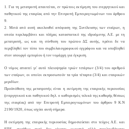
1. Για τη μετατροπή απαιτείται, εν πρώτοις εκτίμηση του ενεργητικού και
παθητικού της εταιρίας από την Επιτροπή Εμπειρογνωμόνων του άρθρου
9.
2. Μετά από αυτή ακολουθεί απόφαση της Συνέλευσης των εταίρων, η
οποία περιλαμβάνει και πλήρες καταστατικό της ιδρυόμενης Α.Ε. με τη
μετατροπή, ως και τη σύνθεση του πρώτου ΔΣ αυτής, πρέπει δε να
περιβληθεί τον τύπο του συμβολαιογραφικού εγγράφου και να υποβληθεί
στον υπουργό εμπορίου ή τον νομάρχη για έγκριση.
Ο νόμος απαιτεί γι' αυτό πλειοψηφία τριών τετάρτων (3/4) του αριθμού
των εταίρων, οι οποίοι εκπροσωπούν τα τρία τέταρτα (3/4) και εταιρικών
μεριδίων.
Προϋπόθεση της μετατροπής είναι η εκτίμηση της εταιρικής περιουσίας
(ενεργητικού και παθητικού δηλ. ο καθορισμός τελικά της καθαρής θέσεως
της εταιρίας) από την Επιτροπή Εμπειρογνωμόνων του άρθρου 9 Κ.Ν
2190/1920, όπως ισχύει αυτή σήμερα.
Η εκτίμηση της εταιρικής περιουσίας δημοσιεύεται στο τεύχος Α.Ε. και
ΕΠΕ, συνήθως αυτό δεν γίνεται χωριστά αλλά περιλαμβάνεται