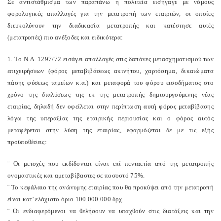
Σε αντιστάθμισμα των παραπάνω η πολιτεία εισήγαγε με νόμους
φορολογικές απαλλαγές για την μετατροπή των εταιριών, οι οποίες
διευκολύνουν την διαδικασία μετατροπής και κατέστησε αυτές
(μετατροπές) πιο ανέξοδες και ειδικότερα:
1. Το Ν.Δ. 1297/72 εισάγει απαλλαγές στις δαπάνες μετασχηματισμού των
επιχειρήσεων (φόρος μεταβιβάσεως ακινήτου, χαρτόσημα, δικαιώματα
πάσης φύσεως ταμείων κ.α.) και μεταφορά του φόρου εισοδήματος στο
χρόνο της διαλύσεως της εκ της μετατροπής δημιουργούμενης νέας
εταιρίας, δηλαδή δεν οφείλεται στην περίπτωση αυτή φόρος μεταβίβασης
λόγω της υπεραξίας της εταιρικής περιουσίας και ο φόρος αυτός
μεταφέρεται στην λύση της εταιρίας, εφαρμόζεται δε με τις εξής
προϋποθέσεις:
¨ Οι μετοχές που εκδίδονται είναι επί πενταετία από της μετατροπής
ονομαστικές και αμεταβίβαστες σε ποσοστό 75%.
¨ Το κεφάλαιο της ανώνυμης εταιρίας που θα προκύψει από την μετατροπή
είναι κατ' ελάχιστο όριο 100.000.000 δρχ.
¨ Οι ενδιαφερόμενοι να θελήσουν να υπαχθούν στις διατάξεις και την