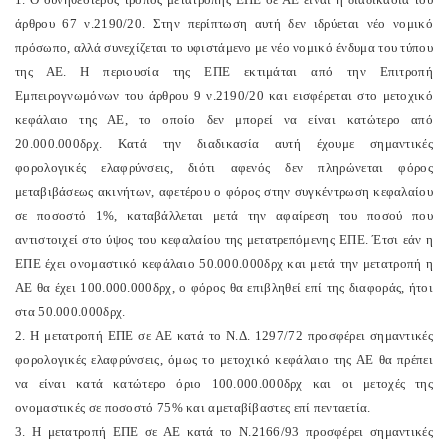
άρθρου 67 ν.2190/20. Στην περίπτωση αυτή δεν ιδρύεται νέο νομικό
πρόσωπο, αλλά συνεχίζεται το υφιστάμενο με νέο νομικό ένδυμα του τύπου
της ΑΕ. Η περιουσία της ΕΠΕ εκτιμάται από την Επιτροπή
Εμπειρογνωμόνων του άρθρου 9 ν.2190/20 και εισφέρεται στο μετοχικό
κεφάλαιο της ΑΕ, το οποίο δεν μπορεί να είναι κατώτερο από
20.000.000δρχ. Κατά την διαδικασία αυτή έχουμε σημαντικές
φορολογικές ελαφρύνσεις, διότι αφενός δεν πληρώνεται φόρος
μεταβιβάσεως ακινήτων, αφετέρου ο φόρος στην συγκέντρωση κεφαλαίου
σε ποσοστό 1%, καταβάλλεται μετά την αφαίρεση του ποσού που
αντιστοιχεί στο ύψος του κεφαλαίου της μετατρεπόμενης ΕΠΕ. Έτσι εάν η
ΕΠΕ έχει ονομαστικό κεφάλαιο 50.000.000δρχ και μετά την μετατροπή η
ΑΕ θα έχει 100.000.000δρχ, ο φόρος θα επιβληθεί επί της διαφοράς, ήτοι
στα 50.000.000δρχ.
2. Η μετατροπή ΕΠΕ σε ΑΕ κατά το Ν.Δ. 1297/72 προσφέρει σημαντικές
φορολογικές ελαφρύνσεις, όμως το μετοχικό κεφάλαιο της ΑΕ θα πρέπει
να είναι κατά κατώτερο όριο 100.000.000δρχ και οι μετοχές της
ονομαστικές σε ποσοστό 75% και αμεταβίβαστες επί πενταετία.
3. Η μετατροπή ΕΠΕ σε ΑΕ κατά το Ν.2166/93 προσφέρει σημαντικές