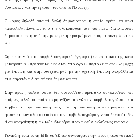
συστάσεως και την έγκριση του από το Νομάρχη.
Ο νόμος δηλαδή απαιτεί διπλή δημοσιότητα, η οποία πρέπει να γίνει
παράλληλα. Συνεπώς από την ολοκλήρωση των πιο πάνω διατυπώσεων
δημοσιότητας η από την μετατροπή προερχόμενη εταιρία συνεχίζεται ως
ΑΕ.
Σημειωτέον ότι το συμβολαιογραφικό έγγραφο (καταστατικό) της κατά
μετατροπή ΑΕ προσάγεται είτε στον Υπουργό Εμπορίου είτε στον νομάρχη
για έγκριση και στην συνέχεια μαζί με την σχετική έγκριση υποβάλλεται
στις παραπάνω διατυπώσεις δημοσιότητας.
Στην πράξη πολλές φορές δεν συντάσσεται πρακτικό συνελεύσεως των
εταίρων, αλλά οι εταίροι εμφανίζονται ενώπιον συμβολαιογράφου και
λαμβάνουν την απόφαση τους. Εάν η απόφαση είναι ομόφωνη και
εμφανίστηκαν όλοι οι εταίροι στον συμβολαιογράφο γίνεται δεκτό ότι δεν
είναι απαραίτητη η σύνταξη ιδιαιτέρου πρακτικού συνελεύσεως εταίρων.
Γενικά η μετατροπή ΕΠΕ σε ΑΕ δεν συνεπάγεται την ίδρυση νέου νομικού