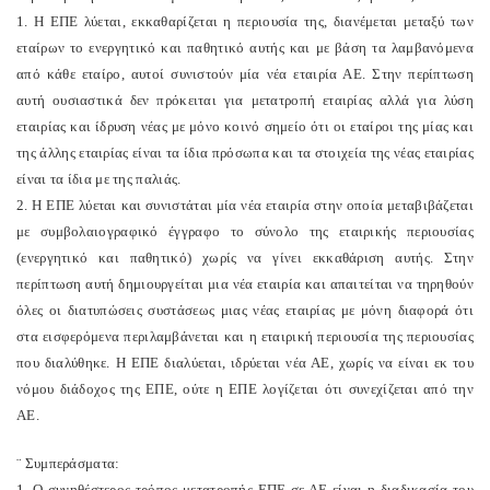
1. Η ΕΠΕ λύεται, εκκαθαρίζεται η περιουσία της, διανέμεται μεταξύ των
εταίρων το ενεργητικό και παθητικό αυτής και με βάση τα λαμβανόμενα
από κάθε εταίρο, αυτοί συνιστούν μία νέα εταιρία ΑΕ. Στην περίπτωση
αυτή ουσιαστικά δεν πρόκειται για μετατροπή εταιρίας αλλά για λύση
εταιρίας και ίδρυση νέας με μόνο κοινό σημείο ότι οι εταίροι της μίας και
της άλλης εταιρίας είναι τα ίδια πρόσωπα και τα στοιχεία της νέας εταιρίας
είναι τα ίδια με της παλιάς.
2. Η ΕΠΕ λύεται και συνιστάται μία νέα εταιρία στην οποία μεταβιβάζεται
με συμβολαιογραφικό έγγραφο το σύνολο της εταιρικής περιουσίας
(ενεργητικό και παθητικό) χωρίς να γίνει εκκαθάριση αυτής. Στην
περίπτωση αυτή δημιουργείται μια νέα εταιρία και απαιτείται να τηρηθούν
όλες οι διατυπώσεις συστάσεως μιας νέας εταιρίας με μόνη διαφορά ότι
στα εισφερόμενα περιλαμβάνεται και η εταιρική περιουσία της περιουσίας
που διαλύθηκε. Η ΕΠΕ διαλύεται, ιδρύεται νέα ΑΕ, χωρίς να είναι εκ του
νόμου διάδοχος της ΕΠΕ, ούτε η ΕΠΕ λογίζεται ότι συνεχίζεται από την
ΑΕ.
¨ Συμπεράσματα:
1. Ο συνηθέστερος τρόπος μετατροπής ΕΠΕ σε ΑΕ είναι η διαδικασία του