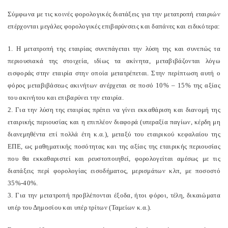
Σύμφωνα με τις κοινές φορολογικές διατάξεις για την μετατροπή εταιριών
επέρχονται μεγάλες φορολογικές επιβαρύνσεις και δαπάνες και ειδικότερα:
1. Η μετατροπή της εταιρίας συνεπάγεται την λύση της και συνεπώς τα
περιουσιακά της στοιχεία, ιδίως τα ακίνητα, μεταβιβάζονται λόγω
εισφοράς στην εταιρία στην οποία μετατρέπεται. Στην περίπτωση αυτή ο
φόρος μεταβιβάσεως ακινήτων ανέρχεται σε ποσό 10% – 15% της αξίας
του ακινήτου και επιβαρύνει την εταιρία.
2. Για την λύση της εταιρίας πρέπει να γίνει εκκαθάριση και διανομή της
εταιρικής περιουσίας και η επιπλέον διαφορά (υπεραξία παγίων, κέρδη μη
διανεμηθέντα επί πολλά έτη κ.α.), μεταξύ του εταιρικού κεφαλαίου της
ΕΠΕ, ως μαθηματικής ποσότητας και της αξίας της εταιρικής περιουσίας
που θα εκκαθαριστεί και ρευστοποιηθεί, φορολογείται αμέσως με τις
διατάξεις περί φορολογίας εισοδήματος, μερισμάτων κλπ, με ποσοστό
35%-40%.
3. Για την μετατροπή προβλέπονται έξοδα, ήτοι φόροι, τέλη, δικαιώματα
υπέρ του Δημοσίου και υπέρ τρίτων (Ταμείων κ.α.).