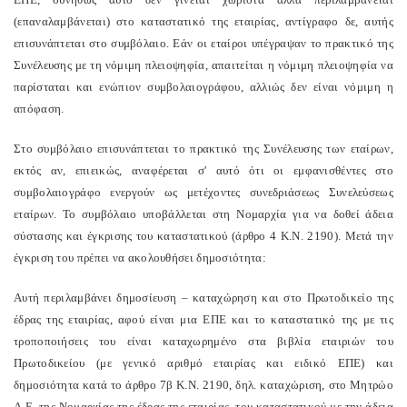
(επαναλαμβάνεται) στο καταστατικό της εταιρίας, αντίγραφο δε, αυτής
επισυνάπτεται στο συμβόλαιο. Εάν οι εταίροι υπέγραψαν το πρακτικό της
Συνέλευσης με τη νόμιμη πλειοψηφία, απαιτείται η νόμιμη πλειοψηφία να
παρίσταται και ενώπιον συμβολαιογράφου, αλλιώς δεν είναι νόμιμη η
απόφαση.
Στο συμβόλαιο επισυνάπτεται το πρακτικό της Συνέλευσης των εταίρων,
εκτός αν, επιεικώς, αναφέρεται σ' αυτό ότι οι εμφανισθέντες στο
συμβολαιογράφο ενεργούν ως μετέχοντες συνεδριάσεως Συνελεύσεως
εταίρων. Το συμβόλαιο υποβάλλεται στη Νομαρχία για να δοθεί άδεια
σύστασης και έγκρισης του καταστατικού (άρθρο 4 Κ.Ν. 2190). Μετά την
έγκριση του πρέπει να ακολουθήσει δημοσιότητα:
Αυτή περιλαμβάνει δημοσίευση – καταχώρηση και στο Πρωτοδικείο της
έδρας της εταιρίας, αφού είναι μια ΕΠΕ και το καταστατικό της με τις
τροποποιήσεις του είναι καταχωρημένο στα βιβλία εταιριών του
Πρωτοδικείου (με γενικό αριθμό εταιρίας και ειδικό ΕΠΕ) και
δημοσιότητα κατά το άρθρο 7β Κ.Ν. 2190, δηλ. καταχώριση, στο Μητρώο
Α.Ε. της Νομαρχίας της έδρας της εταιρίας, του καταστατικού με την άδεια