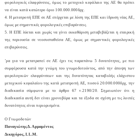
φορολογικές ελαφρύνσεις, όμως το μετοχικό κεφάλαιο της ΑΕ θα πρέπει
να είναι κατά κατώτερο όριο 100.000.000δρχ.
4. Η μετατροπή ΕΠΕ σε ΑΕ επέρχεται με λύση της ΕΠΕ και ίδρυση νέας ΑΕ,
όμως με σημαντικές φορολογικές επιβαρύνσεις.
5. Η ΕΠΕ λύεται και χωρίς να γίνει εκκαθάριση μεταβιβάζεται η εταιρική
της περιουσία σε νεοσυσταθείσα ΑΕ, όμως με σημαντικές φορολογικές
επιβαρύνσεις.
’
ρα για να μετατραπεί σε ΑΕ έχει τις παραπάνω 5 δυνατότητες, με πιο
συμφέρουσα κατά την γνώμη του γνωμοδοτούντος, από την άποψη των
φορολογικών ελαφρύνσεων και της δυνατότητας καταβολής ελάχιστου
μετοχικού κεφαλαίου της κατά μετατροπή ΑΕ, ποσού 20.000.000δρχ, την
διαδικασία σύμφωνα με το άρθρο 67 ν.2190/20. Σημειωτέον ότι η
διαδικασία αυτή δεν είναι χρονοβόρα και τα έξοδα σε σχέση με τις λοιπές
δυνατότητες είναι περιορισμένα.
Ο Γνωμοδοτών
Παναγιώτης Δ. Αρμαμέντος
Δικηγόρος, LL.M.