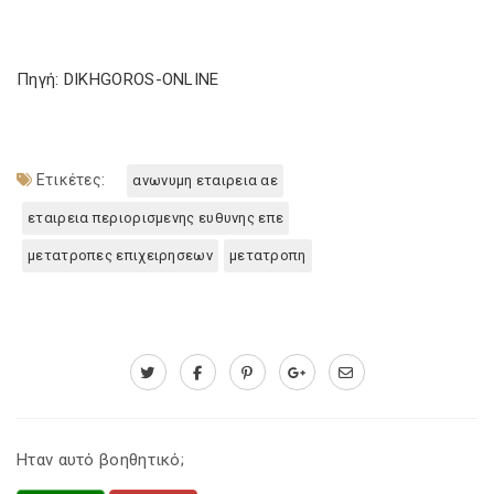
Πηγή: DIKHGOROS-ONLINE
Ετικέτες:
ανωνυμη εταιρεια αε
εταιρεια περιορισμενης ευθυνης επε
μετατροπες επιχειρησεων
μετατροπη
Ηταν αυτό βοηθητικό;