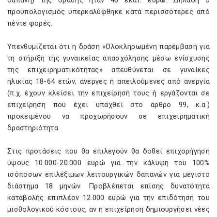
δαπάνη) της δράσης ήταν 40 εκατ. ευρώ. Δηλαδή ο
προϋπολογισμός υπερκαλύφθηκε κατά περισσότερες από
πέντε φορές.
Υπενθυμίζεται ότι η δράση «Ολοκληρωμένη παρέμβαση για
τη στήριξη της γυναικείας απασχόλησης μέσω ενίσχυσης
της επιχειρηματικότητας» απευθύνεται σε γυναίκες
ηλικίας 18-64 ετών, άνεργες ή απειλούμενες από ανεργία
(π.χ. έχουν κλείσει την επιχείρησή τους ή εργάζονται σε
επιχείρηση που έχει υπαχθεί στο άρθρο 99, κ.α.)
προκειμένου να προχωρήσουν σε επιχειρηματική
δραστηριότητα.
Στις προτάσεις που θα επιλεγούν θα δοθεί επιχορήγηση
ύψους 10.000-20.000 ευρώ για την κάλυψη του 100%
ισόποσων επιλέξιμων λειτουργικών δαπανών για μέγιστο
διάστημα 18 μηνών. Προβλέπεται επίσης δυνατότητα
καταβολής επιπλέον 12.000 ευρώ για την επιδότηση του
μισθολογικού κόστους, αν η επιχείρηση δημιουργήσει νέες