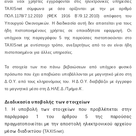
είναι νέοι χρήστες εγγράφονται στις ηλεκτρονικές υπηρεσίες
TAXISnet
σύμφωνα με όσα ορίζονται με την με αριθμό
ΠΟΛ.1178/7.12.2010 (ΦΕΚ 1916 Β΄/9.12.2010) απόφαση του
Υπουργού Οικονομικών. Η διαδικασία αυτή δεν απαιτείται για τους
ήδη πιστοποιημένους χρήστες σε οποιαδήποτε εφαρμογή. Οι
υπόχρεοι της παραγράφου 5 της παρούσας πιστοποιούνται στο
TAXISnet
με αντίστοιχο τρόπο, ανεξαρτήτως από το αν είναι ήδη
πιστοποιημένοι για άλλες υπηρεσίες.
Τα στοιχεία των πιο πάνω βεβαιώσεων από υπόχρεο φυσικό
πρόσωπο που έχει αποβιώσει υποβάλλονται με μαγνητικό μέσο στη
Δ.Ο.Υ. από τους κληρονόμους του. Η Δ.Ο.Υ. διαβιβάζει με έγγραφο
το μαγνητικό μέσο στη Δ.ΗΛΕ.Δ./Τμήμα Α’.
Διαδικασία υποβολής των στοιχείων
1. Η υποβολή των στοιχείων που προβλέπεται στην
παράγραφο 1 του άρθρου 5 της παρούσας
πραγματοποιείται με την αποστολή ηλεκτρονικού αρχείου
μέσω διαδικτύου (
TAXISnet
).