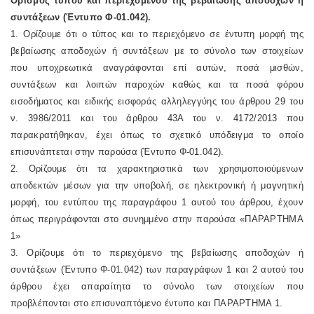
Ορισμός τύπου και περιεχομένου της βεβαίωσης αποδοχών ή
συντάξεων (Έντυπο Φ-01.042).
1. Ορίζουμε ότι ο τύπος και το περιεχόμενο σε έντυπη μορφή της
βεβαίωσης αποδοχών ή συντάξεων με το σύνολο των στοιχείων
που υποχρεωτικά αναγράφονται επί αυτών, ποσά μισθών,
συντάξεων και λοιπών παροχών καθώς και τα ποσά φόρου
εισοδήματος και ειδικής εισφοράς αλληλεγγύης του άρθρου 29 του
ν. 3986/2011 και του άρθρου 43Α του ν. 4172/2013 που
παρακρατήθηκαν, έχει όπως το σχετικό υπόδειγμα το οποίο
επισυνάπτεται στην παρούσα (Έντυπο Φ-01.042).
2. Ορίζουμε ότι τα χαρακτηριστικά των χρησιμοποιούμενων
αποδεκτών μέσων για την υποβολή, σε ηλεκτρονική ή μαγνητική
μορφή, του εντύπου της παραγράφου 1 αυτού του άρθρου, έχουν
όπως περιγράφονται στο συνημμένο στην παρούσα «ΠΑΡΑΡΤΗΜΑ
1»
3. Ορίζουμε ότι το περιεχόμενο της βεβαίωσης αποδοχών ή
συντάξεων (Έντυπο Φ-01.042) των παραγράφων 1 και 2 αυτού του
άρθρου έχει απαραίτητα το σύνολο των στοιχείων που
προβλέπονται στο επισυναπτόμενο έντυπο και ΠΑΡΑΡΤΗΜΑ 1.