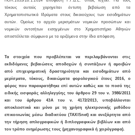
ΠΟΛ.1033/28.1.2014 απόφαση Γ.Γ.Δ.Ε. όπως ισχύει. Για τους
τόκους αυτούς χορηγείται έντυπη βεβαίωση από τα
Χρηματοπιστωτικά Ιδρύματα στους δικαιούχους των εισοδημάτων
αυτών. Ομοίως το αρχείο μερισμάτων νομικών προσώπων και
νομικών οντοτήτων εισηγμένων στο Χρηματιστήριο Αθηνών
αποστέλλεται σύμφωνα με τα οριζόμενα στην ίδια απόφαση.
Τα στοιχεία που προβλέπεται να περιλαμβάνονται στις
εκδιδόμενες βεβαιώσεις αποδοχών ή συντάξεων ή αμοιβών
από επιχειρηματική δραστηριότητα και εισοδημάτων από
μερίσματα, τόκους, δικαιώματα φορολογικού έτους 2016, ο
φόρος που παρακρατήθηκε επί αυτών καθώς και το ποσό της
ειδικής εισφοράς αλληλεγγύης του άρθρου 29 του ν. 3986/2011
και του άρθρου 43Α του ν. 4172/2013, υποβάλλονται
αποκλειστικά και μόνο με τη χρήση ηλεκτρονικής μεθόδου
επικοινωνίας μέσω διαδικτύου (
TAXISnet
) και ανεξάρτητα από
την τήρηση απλογραφικών ή διπλογραφικών βιβλίων και από
τον τρόπο ενημέρωσης τους (μηχανογραφικά ή χειρόγραφα).