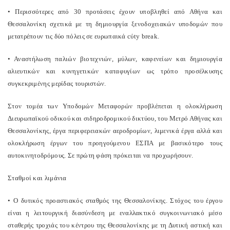
• Περισσότερες από 30 προτάσεις έχουν υποβληθεί από Αθήνα και
Θεσσαλονίκη σχετικά με τη δημιουργία ξενοδοχειακών υποδομών που
μετατρέπουν τις δύο πόλεις σε ευρωπαικά cύty break.
• Αναστήλωση παλιών βιοτεχνιών, μύλων, καφενείων και δημιουργία
αλιευτικών και κυνηγετικών καταφυγίων ως τρόπο προσέλκυσης
συγκεκριμένης μερίδας τουριστών.
Στον τομέα των Υποδομών Μεταφορών προβλέπεται η oλοκλήρωση
Διευρωπαϊκού οδικού και σιδηροδρομικού δικτύου, του Μετρό Αθήνας και
Θεσσαλονίκης, έργα περιφερειακών αεροδρομίων, λιμενικά έργα αλλά και
ολοκλήρωση έργων του προηγούμενου ΕΣΠΑ με βασικότερο τους
αυτοκινητοδρόμους. Σε πρώτη φάση πρόκειται να προχωρήσουν.
Σταθμοί και λιμάνια
• O δυτικός προαστιακός σταθμός της Θεσσαλονίκης. Στόχος του έργου
είναι η λειτουργική διασύνδεση με εναλλακτικό συγκοινωνιακό μέσο
σταθερής τροχιάς του κέντρου της Θεσσαλονίκης με τη Δυτική αστική και