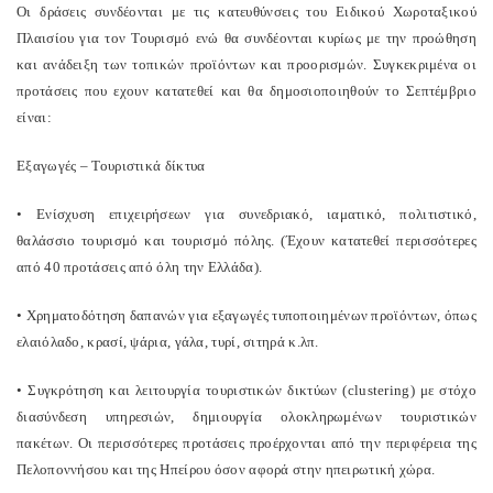
Οι δράσεις συνδέονται με τις κατευθύνσεις του Ειδικού Χωροταξικού
Πλαισίου για τον Τουρισμό ενώ θα συνδέονται κυρίως με την προώθηση
και ανάδειξη των τοπικών προϊόντων και προορισμών. Συγκεκριμένα οι
προτάσεις που εχουν κατατεθεί και θα δημοσιοποιηθούν το Σεπτέμβριο
είναι:
Εξαγωγές – Τουριστικά δίκτυα
• Ενίσχυση επιχειρήσεων για συνεδριακό, ιαματικό, πολιτιστικό,
θαλάσσιο τουρισμό και τουρισμό πόλης. (Έχουν κατατεθεί περισσότερες
από 40 προτάσεις από όλη την Ελλάδα).
• Χρηματοδότηση δαπανών για εξαγωγές τυποποιημένων προϊόντων, όπως
ελαιόλαδο, κρασί, ψάρια, γάλα, τυρί, σιτηρά κ.λπ.
• Συγκρότηση και λειτουργία τουριστικών δικτύων (clustering) με στόχο
διασύνδεση υπηρεσιών, δημιουργία ολοκληρωμένων τουριστικών
πακέτων. Οι περισσότερες προτάσεις προέρχονται από την περιφέρεια της
Πελοποννήσου και της Ηπείρου όσον αφορά στην ηπειρωτική χώρα.