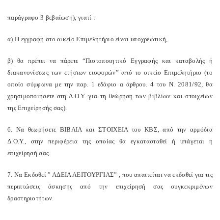
παράγραφο 3 βεβαίωση), γιατί :
α) Η εγγραφή στο οικείο Επιμελητήριο είναι υποχρεωτική,
β) θα πρέπει να πάρετε “Πιστοποιητικό Εγγραφής και καταβολής ή
διακανονίσεως των ετήσιων εισφορών” από το οικείο Επιμελητήριο (το
οποίο σύμφωνα με την παρ. 1 εδάφιο α άρθρου. 4 του Ν. 2081/92, θα
χρησιμοποιήσετε στη Δ.Ο.Υ. για τη θεώρηση των βιβλίων και στοιχείων
της Επιχείρησής σας).
6. Να θεωρήσετε ΒΙΒΛΙΑ και ΣΤΟΙΧΕΙΑ του ΚΒΣ, από την αρμόδια
Δ.Ο.Υ., στην περιφέρεια της οποίας θα εγκατασταθεί ή υπάγεται η
επιχείρησή σας.
7. Να Εκδοθεί ” ΑΔΕΙΑ ΛΕΙΤΟΥΡΓΙΑΣ” , που απαιτείται να εκδοθεί για τις
περιπτώσεις άσκησης από την επιχείρησή σας συγκεκριμένων
δραστηριοτήτων.