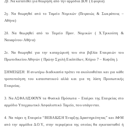
2β. Να κατατεθεί για θεώρηση από την αρμόδια ΔΟΥ ( Εφορία).
2γ. Να θεωρηθεί από το Ταμείο Νομικών (Πειραιώς & Σωκράτους –
Αθήνα)
2δ. Να θεωρηθεί από το Ταμείο Προν. Νομικών ( Χ.Τρικούπη &
Ναυαρίνου- Αθήνα)
2ε. Να θεωρηθεί για την καταχώρισή του στα βιβλία Εταιρειών του
Πρωτοδικείου Αθηνών ( Πρώην Σχολή Ευελπίδων, Κτίριο 7 – Κυψέλη ).
ΣΗΜΕΙΩΣΗ: Η ανωτέρω διαδικασία πρέπει να ακολουθείται και για κάθε
τροποποίηση του καταστατικού αλλά και για τη λύση Προσωπικής
Εταιρείας.
3. Να ΑΣΦΑΛΙΣΘΟΥΝ τα Φυσικά Πρόσωπα – Εταίροι της Εταιρείας στο
αρμόδιο Υποχρεωτικό Ασφαλιστικό Ταμείο, που υπάγονται.
4. Να πάρει η Εταιρεία “ΒΕΒΑΙΩΣΗ Έναρξης Δραστηριότητας” και ΑΦΜ
από την αρμόδια Δ.Ο.Υ., στην περιφέρεια της οποίας θα εγκατασταθεί ή