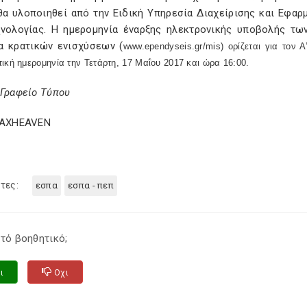
θα υλοποιηθεί από την Ειδική Υπηρεσία Διαχείρισης και Εφα
χνολογίας. Η ημερομηνία έναρξης ηλεκτρονικής υποβολής τ
α κρατικών ενισχύσεων (
www
.
ependyseis
.
gr
/
mis
) ορίζεται για τον
ική ημερομηνία την Τετάρτη, 17 Μαΐου 2017 και ώρα 16:00.
 Γραφείο Τύπου
TAXHEAVEN
τες:
εσπα
εσπα - πεπ
τό βοηθητικό;
ι
Οχι