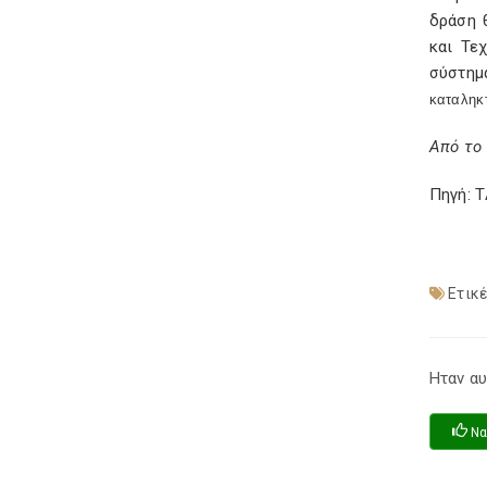
δράση 
και Τε
σύστημ
καταληκτ
Από το
Πηγή: 
Ετικέ
Ηταν αυ
Να