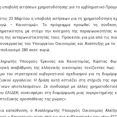
 η υποβολή αιτήσεων χρηματοδότησης για το εμβληματικό Πρόγ
 στις 23 Μαρτίου η υποβολή αιτήσεων για τη χρηματοδότηση 
υργώ – Καινοτομώ». Το πρόγραμμα προωθεί τη σύνδεση
ρηματικότητα, με στόχο την ενίσχυση της παραγωγικότητας 
η της ανταγωνιστικότητάς τους. Πρόκειται για μία από τις πι
 συνεργασίας του Υπουργείου Οικονομίας και Ανάπτυξης με το
ϋπολογισμό 280 εκατ. ευρώ.
ληρωτής Υπουργός Έρευνας και Καινοτομίας, Κώστας Φω
ογική αναβάθμιση της ελληνικής οικονομίας τονίζοντας πως: 
τρο του στρατηγικού κυβερνητικού σχεδιασμού για τη διαμόρ
ξιακού εργαλείου. Η δράση αυτή εστιάζει στη στήριξη της ε
τικών αποτελεσμάτων. Σε συνδυασμό με άλλες χρηματοδοτικέ
ου ΕΛΙΔΕΚ, συνεισφέρει στη διαμόρφωση μιας συγκροτημένης κ
απτυξιακής προσπάθειας της χώρας
».
δια κατεύθυνση, ο Αναπληρωτής Υπουργός Οικονομίας Αλέξ
ργώ – Καινοτομώ» είναι από τις πιο εμβληματικές του νέου ΕΣ