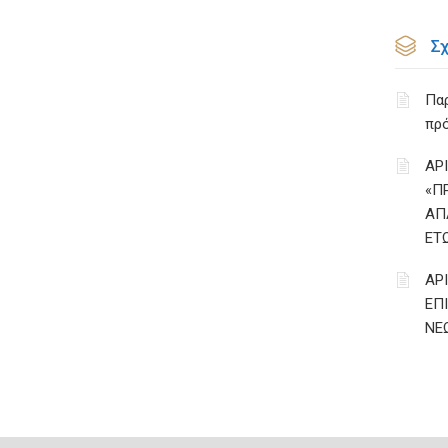
Σ
Παρ
πρό
ΑΡ
«Π
ΑΠ
ΕΤ
ΑΡ
ΕΠ
ΝΕΩ