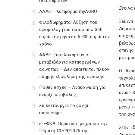
δικαιωμάτων
Ξεκινά
ΑΑΔΕ: Πλατφόρμα myAGRO
Ξεκινά
Φιλοδωρήματα: Αύξηση του
Δημιο
αφορολόγητου ορίου από 300
επιχει
ευρώ τον μήνα σε 6.000 ευρώ τον
βελτίωσ
χρόνο
στενής
ΑΑΔΕ: Ξεμπλοκάρουν οι
με προ
μεταβιβάσεις κατασχεμένων
ακινήτων – Δεν απαιτείται πλέον
Ο Αναπ
πλήρης εξόφληση της οφειλής
τεχνολ
επίκεν
Πόθεν έσχες – Ανακοίνωση για
αναπτυ
έναρξη υποβολής
ερευνη
Σε λειτουργία το gov.gr
μέσω τ
messenger
της αν
e-ΕΦΚΑ: Παράταση μέχρι και την
Στην ί
Πέμπτη 10/09/2026 της
Δημιου