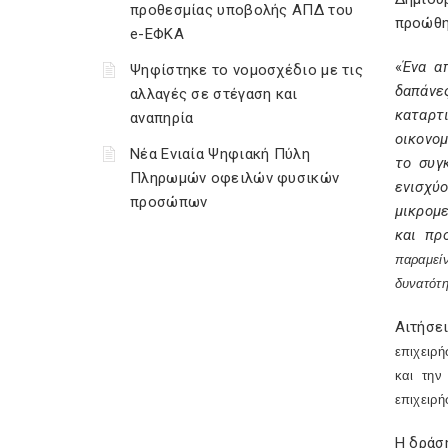
προθεσμίας υποβολής ΑΠΔ του
προώθησ
e-ΕΦΚΑ
«
Ένα α
Ψηφίστηκε το νομοσχέδιο με τις
δαπάνε
αλλαγές σε στέγαση και
καταρτ
αναπηρία
οικονομ
Νέα Ενιαία Ψηφιακή Πύλη
το συγ
Πληρωμών οφειλών φυσικών
ενισχύο
προσώπων
μικρομ
και πρ
παραμείν
δυνατότη
Αιτήσε
επιχειρή
και την
επιχειρή
Η δράσ