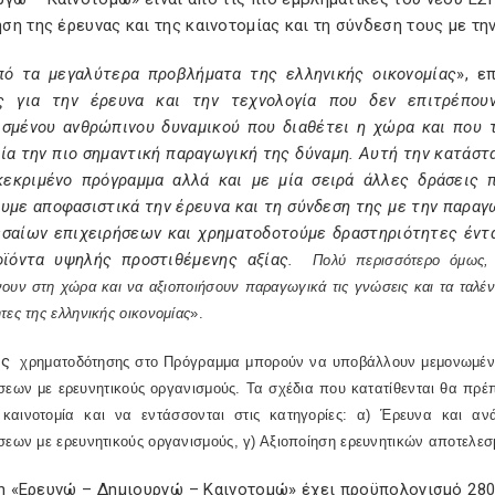
η της έρευνας και της καινοτομίας και τη σύνδεση τους με τη
πό τα μεγαλύτερα προβλήματα της ελληνικής οικονομίας
», ε
ς για την έρευνα και την τεχνολογία που δεν επιτρέπου
ισμένου ανθρώπινου δυναμικού που διαθέτει η χώρα και που
ία την πιο σημαντική παραγωγική της δύναμη. Αυτή την κατάστ
κεκριμένο πρόγραμμα αλλά και με μία σειρά άλλες δράσεις 
υμε αποφασιστικά την έρευνα και τη σύνδεση της με την παραγ
εσαίων επιχειρήσεων και χρηματοδοτούμε δραστηριότητες έντα
οϊόντα υψηλής προστιθέμενης αξίας.
Πολύ περισσότερο όμως, δ
ουν στη χώρα και να αξιοποιήσουν παραγωγικά τις γνώσεις και τα ταλέν
τες της ελληνικής οικονομίας
».
ις
χρηματοδότησης στο Πρόγραμμα μπορούν να υποβάλλουν μεμονωμένες 
σεων με ερευνητικούς οργανισμούς. Τα σχέδια που κατατίθενται θα πρέ
 καινοτομία και να εντάσσονται στις κατηγορίες: α) Έρευνα και ανά
σεων με ερευνητικούς οργανισμούς, γ) Αξιοποίηση ερευνητικών αποτελε
η «Ερευνώ – Δημιουργώ – Καινοτομώ» έχει προϋπολογισμό 280 