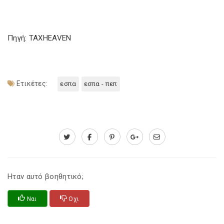
Πηγή: TAXHEAVEN
Ετικέτες:
εσπα
εσπα - πεπ
Ηταν αυτό βοηθητικό;
Ναι
Οχι