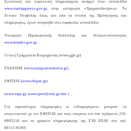
Συνοπτική και περιεκτική πληροφόρηση υπάρχει στην ιστοσελίδα
www.startupgreece.gov.gr
, στην κατηγορία «Χρηματοδοτήσεις». Το
Έντυπο Υποβολής όπως και όλα τα έντυπα της Πρόσκλησης και
πληροφορίες, έχουν αναρτηθεί στις παρακάτω ιστοσελίδες:
Υπουργείο Περιφερειακής Ανάπτυξης και Ανταγωνιστικότητας
www.mindev.gov.gr
Γενική Γραμματεία Βιομηχανίας (www.ggb.gr)
ΕΥΔ/ΕΠΑΕ (
www.antagonistikotita.gr
),
ΕΦΕΠΑΕ (
www.efepae.gr
)
(
www.espa.gr
,
www.ependyseis.gr/mis
)
Για περισσότερες πληροφορίες οι ενδιαφερόμενοι μπορούν να
επικοινωνούν με τον ΕΦΕΠΑΕ και τους εταίρους του στα τηλέφωνα 210-
6985210 και το γραφείο πληροφόρησης της ΕΥΔ ΕΠΑΕ στο τηλ.
8011136300.