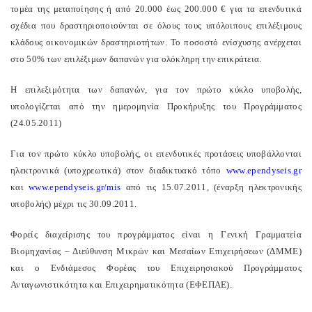
τομέα της μεταποίησης ή από 20.000 έως 200.000 € για τα επενδυτικά
σχέδια που δραστηριοποιούνται σε όλους τους υπόλοιπους επιλέξιμους
κλάδους οικονομικών δραστηριοτήτων. Το ποσοστό ενίσχυσης ανέρχεται
στο 50% των επιλέξιμων δαπανών για ολόκληρη την επικράτεια.
Η επιλεξιμότητα των δαπανών, για τον πρώτο κύκλο υποβολής,
υπολογίζεται από την ημερομηνία Προκήρυξης του Προγράμματος
(24.05.2011)
Για τον πρώτο κύκλο υποβολής, οι επενδυτικές προτάσεις υποβάλλονται
ηλεκτρονικά (υποχρεωτικά) στον διαδικτυακό τόπο
www.ependyseis.gr
και
www.ependyseis.gr/mis
από τις 15.07.2011, (έναρξη ηλεκτρονικής
υποβολής) μέχρι τις 30.09.2011.
Φορείς διαχείρισης του προγράμματος είναι η Γενική Γραμματεία
Βιομηχανίας – Διεύθυνση Μικρών και Μεσαίων Επιχειρήσεων (ΔΜΜΕ)
και ο Ενδιάμεσος Φορέας του Επιχειρησιακού Προγράμματος
Ανταγωνιστικότητα και Επιχειρηματικότητα (ΕΦΕΠΑΕ).