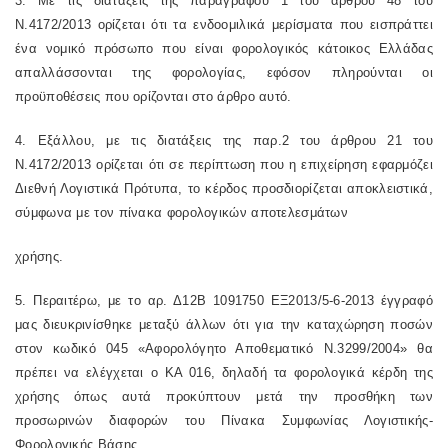
3. Με τις διατάξεις της
παραγράφου 1 του άρθρου 48 του
Ν.4172/2013
ορίζεται ότι τα ενδοομιλικά μερίσματα που εισπράττει
ένα νομικό πρόσωπο που είναι φορολογικός κάτοικος Ελλάδας
απαλλάσσονται της φορολογίας, εφόσον πληρούνται οι
προϋποθέσεις που ορίζονται στο άρθρο αυτό.
4. Εξάλλου, με τις διατάξεις της
παρ.2 του άρθρου 21 του
Ν.4172/2013
ορίζεται ότι σε περίπτωση που η επιχείρηση εφαρμόζει
Διεθνή Λογιστικά Πρότυπα, το κέρδος προσδιορίζεται αποκλειστικά,
σύμφωνα με τον πίνακα φορολογικών αποτελεσμάτων
χρήσης.
5. Περαιτέρω, με το αρ. Δ12Β 1091750 ΕΞ2013/5-6-2013 έγγραφό
μας διευκρινίσθηκε μεταξύ άλλων ότι για την καταχώρηση ποσών
στον κωδικό 045 «Αφορολόγητο Αποθεματικό Ν.3299/2004» θα
πρέπει να ελέγχεται ο ΚΑ 016, δηλαδή τα φορολογικά κέρδη της
χρήσης όπως αυτά προκύπτουν μετά την προσθήκη των
προσωρινών διαφορών του Πίνακα Συμφωνίας Λογιστικής-
Φορολογικής Βάσης.