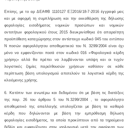
Επίσης, με το αρ
ΔΕΑΦΒ 1110127 ΕΞ2016/18-7-2016
έγγραφό μας
και με αφορμή τη συμπλήρωση και την εκκαθάριση της δήλωσης
φορολογίας εισοδήματος νομικών προσώπων και νομικών
οντοτήτων φορολογικού έτους 2015 διευκρινίσθηκε ότι απαραίτητη
προϋπόθεση καταχώρησης στον αντίστοιχο κωδικό 045 του εντύπου
Ν ποσών αφορολόγητου αποθεματικού του Ν. 3299/2004 είναι όχι
μόνο να εμφανίζονται ποσά στον κωδικό 016 «Φορολογικά κέρδη
χρήσης» αλλά θα πρέπει να λαμβάνονται υπόψη και οι τυχόν
λογιστικές ζημίες παρελθουσών χρήσεων καθόσον σε κάθε
περίπτωση βάση υπολογισμού αποτελούν τα λογιστικά κέρδη της
κλειόμενης χρήσης.
6. Κατόπιν των ανωτέρω και δεδομένου ότι με βάση τις διατάξεις
της
παρ. 26 του άρθρου 5 του Ν.3299/2004
, το αφορολόγητο
αποθεματικό της απαλλαγής υπολογίζεται με βάση τα καθαρά
κέρδη που δηλώνονται με βάση την εμπρόθεσμη δήλωση
φορολογίας εισοδήματος, τα οποία προκύπτουν από τα τηρούμενα
βιβλία και εμφανίζονται στον ισολογισμό μετά την αφαίρεση των